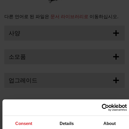
솔루션
로그인
다른 언어로 된 파일은
문서 라이브러리로
이동하십시오.
리소스
계정 생성
사양
암호를 잊었습니까?
회사 소개
소모품
구매
PAC125T/PAC125M
업그레이드
Consent
Details
About
기술 지원