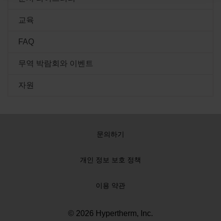
Powermax
교육
전문가 등급의 20mm 플라즈마 시스템은 자동화된 작업 설
정과 혁신적인 카트리지 소모품 플랫폼을 제공해 사용이 편
FAQ
리하고 최적화된 성능을 자랑합니다. 수동식/자동화 절단 및
가우징을 위한 다양한 종류의 토치와 작업 기능을 제공합니
무역 박람회와 이벤트
다.
자원
자세히 알아보기
문의하기
개인 정보 보호 정책
이용 약관
© 2026 Hypertherm, Inc.