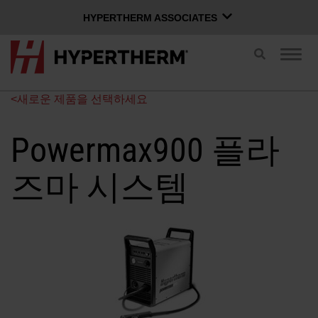
HYPERTHERM ASSOCIATES
HYPERTHERM ASSOCIATES
검
탐
색
Hypertherm 플라즈마
색
전
전
OMAX 워터젯
<새로운 제품을 선택하세요
환
환
한국어
소프트웨어 그룹
Powermax900 플라
즈마 시스템
Xnet 로그인
사용자 이름
문의하기
Xnet 로그인
제품
암호