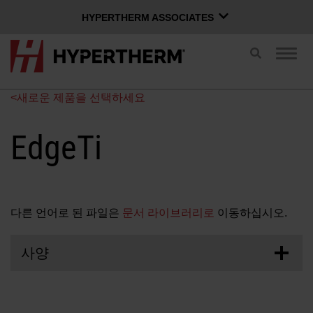
HYPERTHERM ASSOCIATES
HYPERTHERM ASSOCIATES
검
탐
색
Hypertherm 플라즈마
색
전
전
OMAX 워터젯
<새로운 제품을 선택하세요
환
환
한국어
소프트웨어 그룹
EdgeTi
Xnet 로그인
다른 언어로 된 파일은
문서 라이브러리로
이동하십시오.
사용자 이름
문의하기
Xnet 로그인
사양
제품
암호