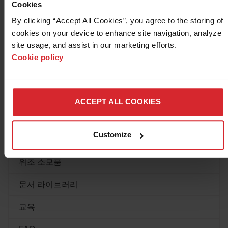
Powermax600/800/900과 MAX42/43 시스템용
질문
Cookies
Duramax 개량형 토치
By clicking “Accept All Cookies”, you agree to the storing of 
Powermax
cookies on your device to enhance site navigation, analyze 
Duramax 개량형 토치를 사용하여 Powermax600,
site usage, and assist in our marketing efforts. 
Powermax800, Powermax900 또는 MAX42, MAX43 시스
Cookie policy
템의 성능과 생산성을 향상시킬 수 있습니다.
리소스 센터
자세히 알아보기
제품별 지원
ACCEPT ALL COOKIES
시스템 지원
Customize
소프트웨어 업데이트 및 지원
위조 소모품
Powermax45 XP 플라즈마 시스템
문서 라이브러리
Powermax
교육
®
45amp Powermax45
XP 플라즈마 전원 공급장치는 3
行进
2024 월에 마지막으로 제조되었으며, Hypertherm은 이 플