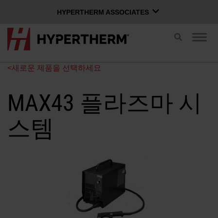
HYPERTHERM ASSOCIATES
HYPERTHERM ASSOCIATES
검
탐
색
Hypertherm 플라즈마
색
전
전
OMAX 워터젯
<새로운 제품을 선택하세요
환
환
한국어
소프트웨어 그룹
MAX43 플라즈마 시
스템
Xnet 로그인
사용자 이름
문의하기
Xnet 로그인
제품
암호