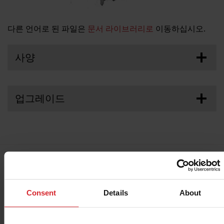
솔루션
로그인
다른 언어로 된 파일은
문서 라이브러리로
이동하십시오.
리소스
계정 생성
사양
암호를 잊었습니까?
회사 소개
업그레이드
구매
기술 지원
Consent
Details
About