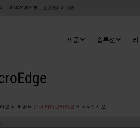
즈마
OMAX 워터젯
소프트웨어 그룹
제품
솔루션
리
croEdge
어로 된 파일은
문서 라이브러리로
이동하십시오.
양