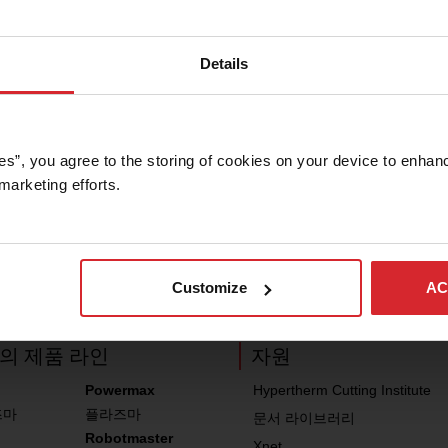
Details
기술 지원
es”, you agree to the storing of cookies on your device to enhanc
marketing efforts. 
질문
Customize
AC
의 제품 라인
자원
Powermax
Hypertherm Cutting Institute
즈마
플라즈마
문서 라이브러리
Robotmaster
Xnet