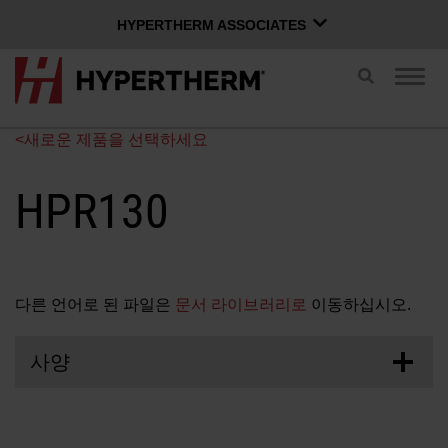
HYPERTHERM ASSOCIATES
HYPERTHERM ASSOCIATES
검
탐
색
Hypertherm 플라즈마
색
전
전
OMAX 워터젯
<새로운 제품을 선택하세요
환
환
한국어
소프트웨어 그룹
HPR130
Xnet 로그인
다른 언어로 된 파일은
문서 라이브러리로
이동하십시오.
사용자 이름
문의하기
Xnet 로그인
사양
제품
암호