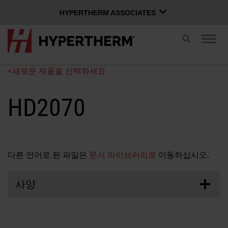
HYPERTHERM ASSOCIATES
HYPERTHERM ASSOCIATES
검
탐
색
Hypertherm 플라즈마
색
전
전
OMAX 워터젯
<새로운 제품을 선택하세요
환
환
한국어
소프트웨어 그룹
HD2070
Xnet 로그인
다른 언어로 된 파일은
문서 라이브러리로
이동하십시오.
사용자 이름
문의하기
Xnet 로그인
사양
제품
암호