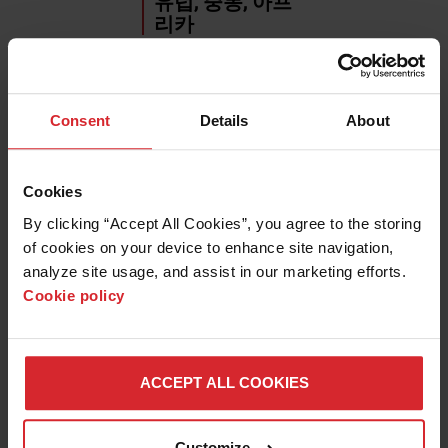
유럽, 중동, 아프
리카
العربية
Deutsch
English
Consent
Details
About
Español
Français
Italiano
Cookies
Polski
By clicking “Accept All Cookies”, you agree to the storing 
Português
of cookies on your device to enhance site navigation, 
Русский
analyze site usage, and assist in our marketing efforts. 
Türkçe
Cookie policy
아시아 태평양
English
ACCEPT ALL COOKIES
日本語
한국어
中文 (简体)
Customize