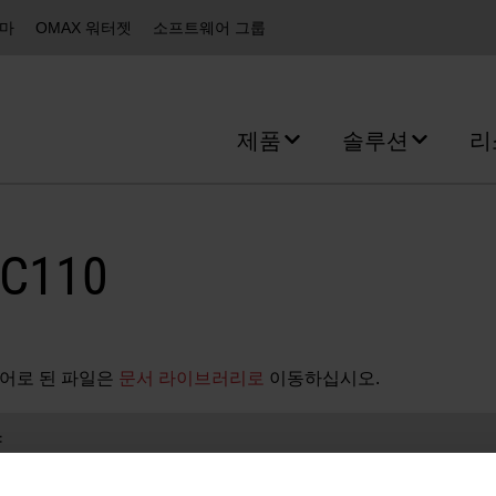
즈마
OMAX 워터젯
소프트웨어 그룹
제품
솔루션
리
C110
어로 된 파일은
문서 라이브러리로
이동하십시오.
양