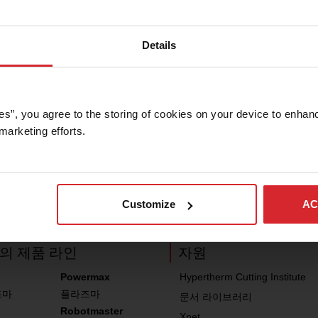
Details
기술 지원
es”, you agree to the storing of cookies on your device to enhanc
marketing efforts. 
질문
Customize
AC
의 제품 라인
자원
Powermax
Hypertherm Cutting Institute
즈마
플라즈마
문서 라이브러리
Robotmaster
Xnet