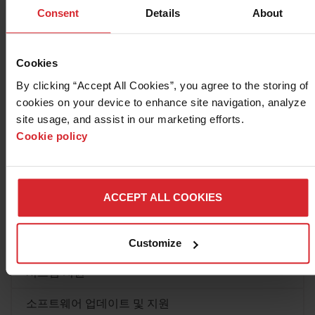
HMI: 298mm X 131mm X
Consent
Details
About
제어 모듈: 359mm X 157m
기술 지원
토치 마운트/브레이크어웨이 어셈블리
11.4kg 자석(권장)
Cookies
4.5kg 자석
Sensor 토치 높이 제어
공기식
By clicking “Accept All Cookies”, you agree to the storing of 
ArcGlide and Sensor
토치 마운트 옵션 포함: 51m
cookies on your device to enhance site navigation, analyze 
질문
®
®
EDGE
Connect
및 기타 CNC와 호환되는 제품인 Sensor
site usage, and assist in our marketing efforts. 
스트로크 속도
15240mm/분
THC는 형상 절단 작업의 생산성과 수익성을 크게 높일 수
Cookie policy
있는 전기능 토치 높이 제어 시스템입니다. 고정밀 및 기존
리프트 용량
11.4kg
의 플라즈마 작업에 적합합니다.
제품 보증
2년간 품질보증 표준
자세히 알아보기
ACCEPT ALL COOKIES
통신 프로토콜
Hypernet® - CNC
리소스 센터
분리형 배선 또는 Hypern
전압
제품별 지원
HMI의 경우 50/60hz에서 11
Customize
제어 모듈의 경우 50/60hz에
시스템 지원
리프트 스트로크 길이
241mm
소프트웨어 업데이트 및 지원
테이블 유형
하강 및 워터 테이블