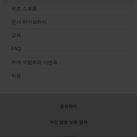
고전류 용량
위조 소모품
1 – 4 플라즈마 시스템
통신 프로토콜
Hypernet 포함 – Hype
문서 라이브러리
Hypernet 제외 - Hype
교육
FAQ
무역 박람회와 이벤트
자원
문의하기
개인 정보 보호 정책