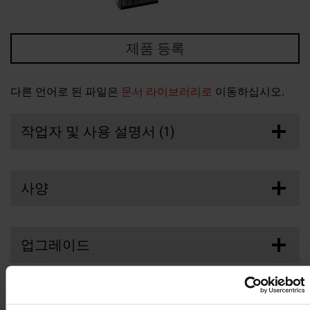
솔루션
로그인
제품 등록
리소스
계정 생성
암호를 잊었습니까?
다른 언어로 된 파일은
문서 라이브러리로
이동하십시오.
회사 소개
작업자 및 사용 설명서 (1)
구매
ArcGlide THC Instruction Manual (한국어)
사양
마지막 업데이트 날짜
12/07/2010
Manuals/Service Information
>
Instruction Manual (IM)
부품 번호: 80645F
규정 승인
CE, CSA, GOST-R
업그레이드
PDF
(17.84
MB
)
온도 범위
-10°C~+40°C 실내
습도
95% RH
Showing
1
of 1 documents
치수
리프터: 127mm X 151mm 