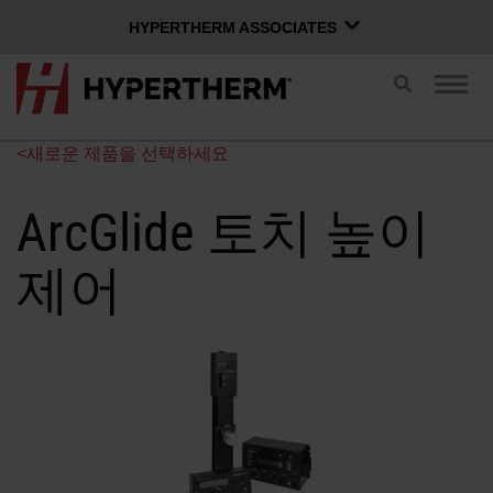
HYPERTHERM ASSOCIATES
HYPERTHERM ASSOCIATES
검
탐
색
Hypertherm 플라즈마
색
전
전
OMAX 워터젯
<새로운 제품을 선택하세요
환
환
한국어
소프트웨어 그룹
ArcGlide 토치 높이
제어
Xnet 로그인
사용자 이름
문의하기
Xnet 로그인
제품
암호