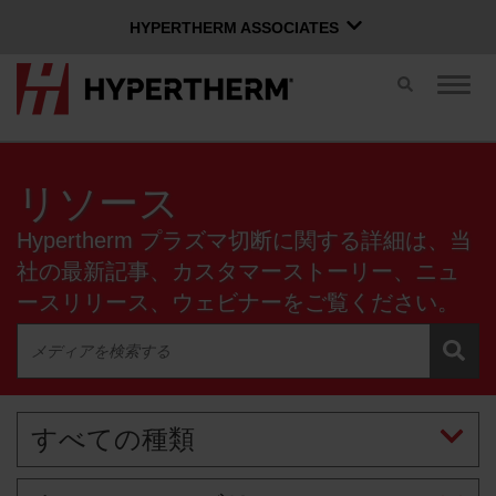
HYPERTHERM ASSOCIATES
HYPERTHERM ASSOCIATES
切
ナ
Hypertherm プラズマ
り
ビ
替
ゲ
OMAX ウォータージェット
え
ー
ス
シ
ソフトウェア グループ
日本語
リソース
イ
ョ
ッ
ン
Hypertherm プラズマ切断に関する詳細は、当
チ
を
切
社の最新記事、カスタマーストーリー、ニュ
り
ースリリース、ウェビナーをご覧ください。
Xnetにログイン
替
え
お問い合わせ
Xnetログイン
る
ユーザー名
すべての種類
製品
パスワード