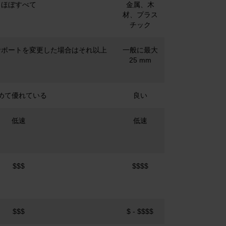
ほぼすべて
金属、木
材、プラス
チック
料サポートを変更した場合はそれ以上
一般に最大
25 mm
めて優れている
良い
低速
低速
$$$
$$$$
$$$
$ - $$$$