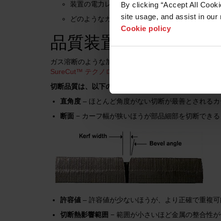
装置の電力レベルが切断される材料の厚さに適
By clicking “Accept All Cooki
site usage, and assist in our 
どのようなガスが使用されるのか (またはウォー
Cookie policy
品質装置設定と切断用
ガス溶断のような加工工程では、オペレーターのスキ
SureCut™ テクノロジー
などでは、加工工程の専門知
切断品質は、以下の属性に従って評価されます。
直角度
– ほとんど角度がない切断が最善とされる
断面
− カーフ幅が狭いほうが部品細部を切断できる
許容値
– 許容値が少ないほうが、より正確で重複
切断熱影響範囲
− 範囲が小さいほど金属の整合性