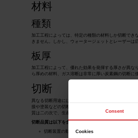
材料
種類
加工工程によっては、特定の種類の材料しか切断でき
きません。しかし、ウォータージェットとレーザーは
板厚
加工工程によって、優れた効果を発揮する厚さが異な
ら厚めの材料、ガス溶断は非常に厚い炭素鋼の切断に
切断
異なる切断用途には、異なるレベルの切断品質が必要
接や塗装などの切断後の加工工程に影響するものです
Consent
質は二の次で、生産量のほうが優先されることもあり
切断品質は以下を含むいくつかの要因で左右されます
Cookies
切断装置の動作