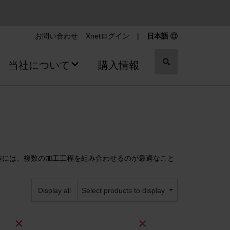
お問い合わせ
Xnetログイン
|
日本語
切
当社について
購入情報
り
替
え
ス
イ
ッ
チ
途には、複数の加工工程を組み合わせるのが最適なこと
Display all
Select products to display
×
×