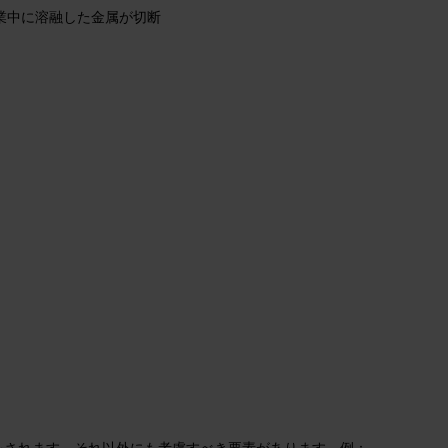
作業中に溶融した金属が切断
をされます。それ以外にも考慮すべき要素があります。例：