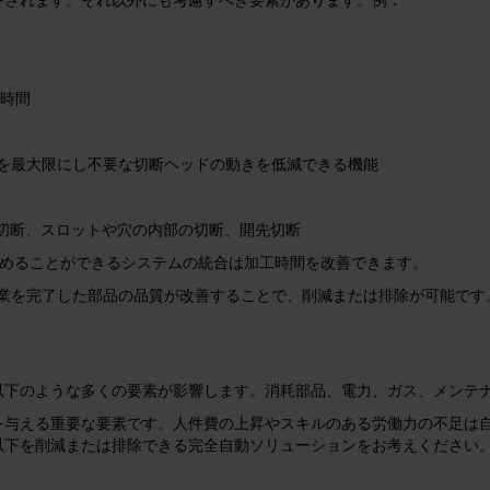
る時間
を最大限にし不要な切断ヘッドの動きを低減できる機能
の切断、スロットや穴の内部の切断、開先切断
を進めることができるシステムの統合は加工時間を改善できます。
業を完了した部品の品質が改善することで、削減または排除が可能です
以下のような多くの要素が影響します。消耗部品、電力、ガス、メンテ
を与える重要な要素です。人件費の上昇やスキルのある労働力の不足は
以下を削減または排除できる完全自動ソリューションをお考えください