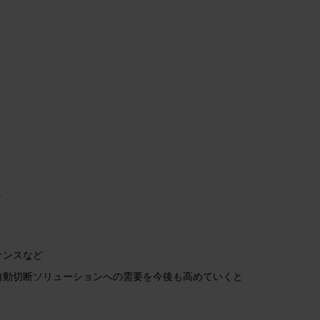
。
ナンスなど
自動切断ソリューションへの需要を今後も高めていくと
。