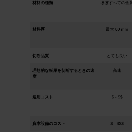
材料の種類
ほぼすべての金
材料厚
最大 80 mm
切断品質
とても良い
理想的な板厚を切断するときの速
高速
度
運用コスト
$ - $$
資本設備のコスト
$ - $$$