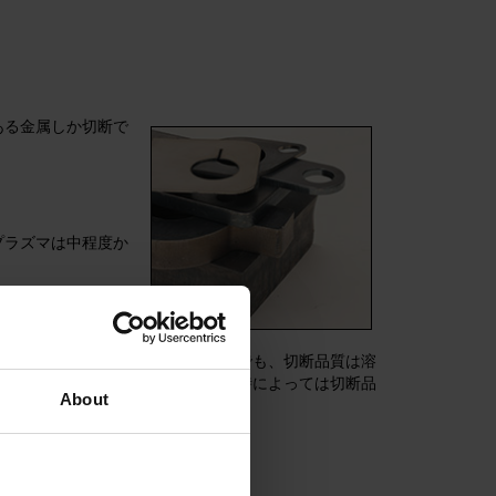
ある金属しか切断で
プラズマは中程度か
は非常に重要です。これ以外の場合でも、切断品質は溶
化し、労賃を節約します。しかし、時によっては切断品
About