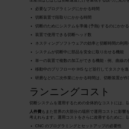
必要なプログラミングにかかる時間
切断装置で段取りにかかる時間
切断のためにシステムを準備 (予熱) するのにかか
装置で使用できる切断ヘッド数
ネスティングソフトウェアの効率と切断時間の利用
システムが切断中に部品を安全に取り出せる機能
単一の装置で複数の加工ができる機能 - 例、曲線
移動中のプリフローや IHS など並行してタスク
研磨などの二次作業にかかる時間は、切断装置が作
ランニングコスト
切断システムを運用するための全体的なコストには、
人件費
もまた世界の大部分の場所で運用コストに影響
考えれらます。運用コストをさらに改善するために、
CNC のプログラミングとセットアップの必要性