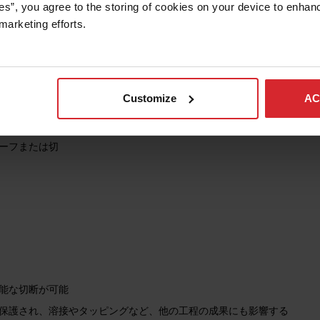
切であること
es”, you agree to the storing of cookies on your device to enhanc
marketing efforts. 
タージェット、研磨材)
消耗部品が正しくマッチして
ルが切断品質を大きく左右する要因となります。他の工程はこれほどオ
Customize
AC
識が切断ソフトウェアにビルトインされているので、スキルのあるオペ
カーフまたは切
可能な切断が可能
が保護され、溶接やタッピングなど、他の工程の成果にも影響する