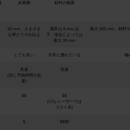
属
炭素鋼
材料の範囲
50 mm、さまざま
通常は 6 mm 以
最大 305 mm、材
な厚さでそれ以上
下、場合によっては
最大 30 mm
とても良い
非常に優れている
極
高速
高速
(但し予熱時間が必
要)
$$
$$
(CO
レーザーでは
2
コスト高)
$
$$$$