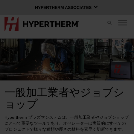
HYPERTHERM ASSOCIATES
HYPERTHERM ASSOCIATES
切
ナ
Hypertherm プラズマ
り
ビ
替
ゲ
OMAX ウォータージェット
え
ー
ス
シ
ソフトウェア グループ
日本語
イ
ョ
ッ
ン
チ
を
切
り
Xnetにログイン
替
一般加工業者やジョブシ
え
お問い合わせ
Xnetログイン
る
ユーザー名
ョップ
製品
Hypertherm プラズマシステムは、一般加工業者やジョブショップ
パスワード
にとって重要なツールであり、オペレーターは実質的にすべての
プロジェクトで様々な種類や厚さの材料を素早く切断できます。