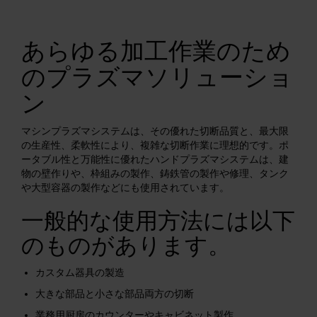
解決方法
ログイン
あらゆる加工作業のため
リソース
のプラズマソリューショ
アカウントを作成する
パスワードを忘れた場合
ン
当社について
マシンプラズマシステムは、その優れた切断品質と、最大限
の生産性、柔軟性により、複雑な切断作業に理想的です。ポ
ータブル性と万能性に優れたハンドプラズマシステムは、建
物の壁作りや、枠組みの製作、鋳鉄管の製作や修理、タンク
購入情報
や大型容器の製作などにも使用されています。
一般的な使用方法には以下
のものがあります。
カスタム器具の製造
大きな部品と小さな部品両方の切断
業務用厨房のカウンターやキャビネット製作