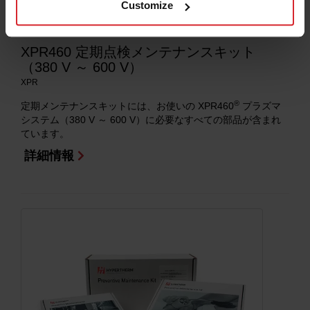
Customize
XPR460 定期点検メンテナンスキット
（380 V ～ 600 V）
XPR
®
定期メンテナンスキットには、お使いの XPR460
プラズマ
システム（380 V ～ 600 V）に必要なすべての部品が含まれ
ています。
詳細情報