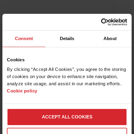
Consent
Details
About
Cookies
By clicking “Accept All Cookies”, you agree to the storing 
of cookies on your device to enhance site navigation, 
analyze site usage, and assist in our marketing efforts. 
XPR170 定期点検メンテナンスキット
Cookie policy
（380 V ～ 600 V）
XPR
定期メンテナンスキットには、お使いの XPR170™ プラズマ
システム（380 V ～ 600 V）に必要なすべての部品が含まれ
ACCEPT ALL COOKIES
ています。
詳細情報