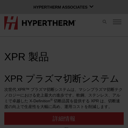
HYPERTHERM ASSOCIATES
HYPERTHERM ASSOCIATES
切
ナ
Hypertherm プラズマ
り
ビ
替
ゲ
OMAX ウォータージェット
え
ー
ス
シ
ソフトウェア グループ
日本語
イ
ョ
XPR 製品
ッ
ン
チ
を
切
り
XPR プラズマ切断システム
Xnetにログイン
替
え
次世代 XPR™ プラズマ切断システムは、マシンプラズマ切断テク
お問い合わせ
Xnetログイン
る
ユーザー名
ノロジーにおける史上最大の進歩です。軟鋼、ステンレス、アル
®
ミで卓越した X-Definition
切断品質を提供する XPR は、切断速
度の向上で生産性を大幅に高め、運用コストを削減します。
製品
パスワード
詳細情報