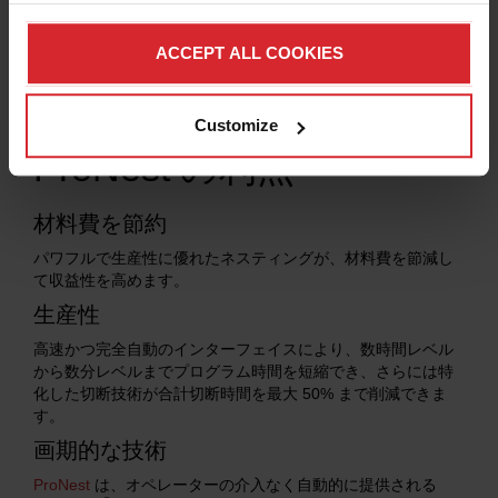
PRONEST LT に進む
ACCEPT ALL COOKIES
Customize
ProNest の利点
材料費を節約
パワフルで生産性に優れたネスティングが、材料費を節減し
て収益性を高めます。
生産性
高速かつ完全自動のインターフェイスにより、数時間レベル
から数分レベルまでプログラム時間を短縮でき、さらには特
化した切断技術が合計切断時間を最大 50% まで削減できま
す。
画期的な技術
ProNest
は、オペレーターの介入なく自動的に提供される