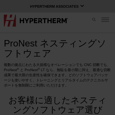
HYPERTHERM ASSOCIATES
HYPERTHERM ASSOCIATES
切
ナ
Hypertherm プラズマ
り
ビ
替
ゲ
OMAX ウォータージェット
え
ー
ス
ProNest ネスティングソ
シ
ソフトウェア グループ
日本語
イ
ョ
フトウェア
ッ
ン
チ
を
切
複数の拠点にわたる大規模なオペレーションでも CNC 切断でも、
り
®
®
ProNest
と ProNest
LT なら、無駄を最小限に抑え、最適な切断
Xnetにログイン
替
成果で最大限の生産性を確保できます。どのソフトウェアパッケ
え
ージも使いやすく、トレーニングとリアルタイムのテクニカルサ
お問い合わせ
Xnetログイン
る
ユーザー名
ポートを無制限にご利用いただけます。
お客様に適したネスティ
製品
パスワード
ングソフトウェア選び