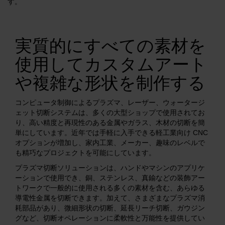
す。
解決方法
ログイン
実質的にすべての素材を
リソース
アカウントを作成する
使用してカスタムアート
パスワードを忘れた場合
や複雑な形状を制作する
当社について
コンピュータ制御によるプラズマ、レーザー、ウォータージ
ェット切断システムは、多くの大型ショップで使用されてお
り、高い精度と再現性のある金属やガラス、木材の切断を簡
購入情報
単にしています。近年では手軽に入手できる軽工業向け CNC
オプションが増加し、家内工業、メーカー、趣味のレベルで
も精巧なプロジェクトを可能にしています。
プラズマ切断ソリューションは、ハンドやマシンのアプリケ
ーションで使用でき、銅、ステンレス、真鍮などの装飾アー
トワークで一般的に使用される多くの素材を含む、あらゆる
導電性金属を切断できます。加えて、さまざまなプラズマ消
耗部品があり、微細形状の切断、延長リーチ切断、ガウジン
グなど、切断オペレーションに柔軟性と万能性を提供してい