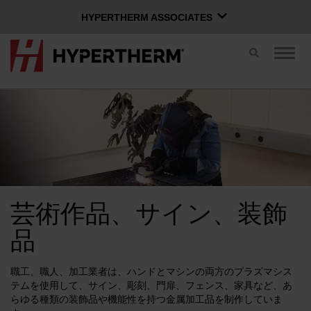
HYPERTHERM ASSOCIATES
HYPERTHERM ASSOCIATES
切
ナ
Hypertherm プラズマ
り
ビ
替
ゲ
OMAX ウォータージェット
え
ー
ス
シ
ソフトウェア グループ
日本語
イ
ョ
ッ
ン
チ
を
切
り
Xnetにログイン
替
芸術作品、サイン、装飾
え
お問い合わせ
Xnetログイン
る
ユーザー名
品
職工、職人、加工業者は、ハンドとマシンの両方のプラズマシス
製品
パスワード
テムを使用して、サイン、彫刻、門扉、フェンス、家具など、あ
らゆる種類の装飾品や機能性を持つ金属加工品を制作していま