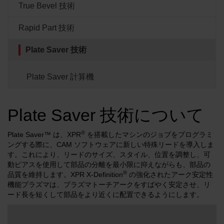
True Bevel 技術
解決方法
ログイン
Rapid Part 技術
リソース
アカウントを作成する
Plate Saver 技術
パスワードを忘れた場合
Plate Saver 計算機
当社について
Plate Saver 技術について
購入情報
®
Plate Saver™ は、XPR
を搭載したマシンのジョブをプログラミ
ングする際に、CAM ソフトウェアに新しい特殊リードを導入しま
す。これにより、リードのサイズ、スタイル、位置を調整し、可
動ピアスを使用して部品の分離を最小限に抑えながらも、部品の
®
品質を維持します。XPR X-Definition
の強化されたアーク安定性
機能プラズマは、プラズマトーチアークをすばやく安定させ、リ
ード長を短くして部品をより近くに配置できるようにします。