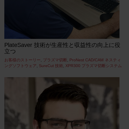
PlateSaver 技術が生産性と収益性の向上に役
立つ
お客様のストーリー
,
プラズマ切断
,
ProNest CAD/CAM ネスティ
ングソフトウェア
,
SureCut 技術
,
XPR300 プラズマ切断システム