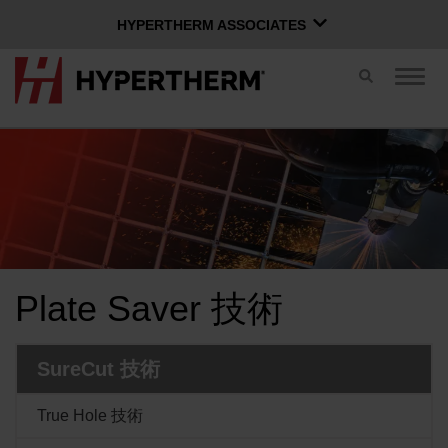
HYPERTHERM ASSOCIATES
HYPERTHERM ASSOCIATES
切
ナ
Hypertherm プラズマ
り
ビ
替
ゲ
OMAX ウォータージェット
え
ー
ス
シ
ソフトウェア グループ
日本語
イ
ョ
ッ
ン
チ
を
切
り
Xnetにログイン
替
Plate Saver 技術
え
お問い合わせ
Xnetログイン
る
ユーザー名
SureCut 技術
製品
パスワード
True Hole 技術