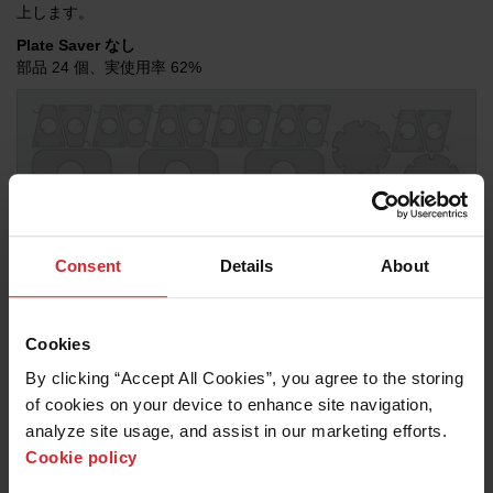
上します。
Plate Saver なし
部品 24 個、実使用率 62%
Consent
Details
About
Cookies
Plate Saver あり
部品 29 個、実使用率 65%
By clicking “Accept All Cookies”, you agree to the storing 
of cookies on your device to enhance site navigation, 
analyze site usage, and assist in our marketing efforts. 
Cookie policy