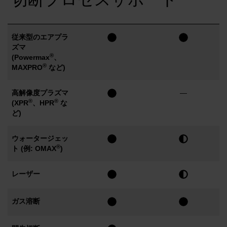
従来型のエアプラ
ズマ
®
(Powermax
、
®
MAXPRO
など)
高解像度プラズマ
—
®
®
(XPR
、HPR
な
ど)
ウォータージェッ
®
ト (例: OMAX
)
レーザー
ガス溶断