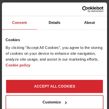
顧客、部品、アセ
—
ンブリのデータベ
ース
Consent
Details
About
プレートリスト
—
Cookies
CAD から BOM を
—
By clicking “Accept All Cookies”, you agree to the storing 
インポートする
of cookies on your device to enhance site navigation, 
analyze site usage, and assist in our marketing efforts. 
異なる材料を同時
—
Cookie policy
にネスティングす
る
部品の改定用のネ
—
ACCEPT ALL COOKIES
ストの自動更新
OneClick 機能に
—
Customize
よりタスクが自動