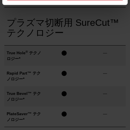
的に実行されます
プラズマ切断用 SureCut™
テクノロジー
®
True Hole
テクノ
—
ロジー*
Rapid Part™ テク
—
ノロジー*
True Bevel™ テク
—
ノロジー*
PlateSaver™ テク
—
ノロジー*