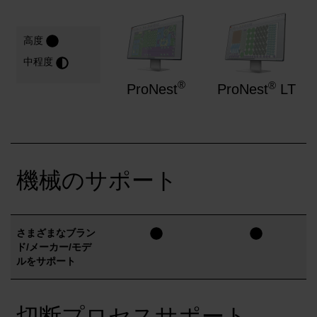
解決方法
ログイン
高度
中程度
リソース
アカウントを作成する
パスワードを忘れた場合
®
®
ProNest
ProNest
LT
当社について
機械のサポート
購入情報
さまざまなブラン
ド/メーカー/モデ
ルをサポート
切断プロセスサポート