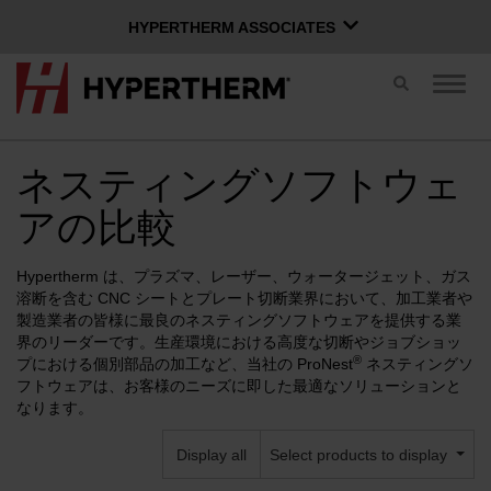
HYPERTHERM ASSOCIATES
HYPERTHERM ASSOCIATES
切
ナ
Hypertherm プラズマ
り
ビ
替
ゲ
OMAX ウォータージェット
え
ー
ス
ネスティングソフトウェ
シ
ソフトウェア グループ
日本語
イ
ョ
アの比較
ッ
ン
チ
を
切
Hypertherm は、プラズマ、レーザー、ウォータージェット、ガス
り
溶断を含む CNC シートとプレート切断業界において、加工業者や
Xnetにログイン
替
製造業者の皆様に最良のネスティングソフトウェアを提供する業
え
界のリーダーです。生産環境における高度な切断やジョブショッ
お問い合わせ
Xnetログイン
る
ユーザー名
®
プにおける個別部品の加工など、当社の ProNest
ネスティングソ
フトウェアは、お客様のニーズに即した最適なソリューションと
なります。
製品
パスワード
Display all
Select products to display