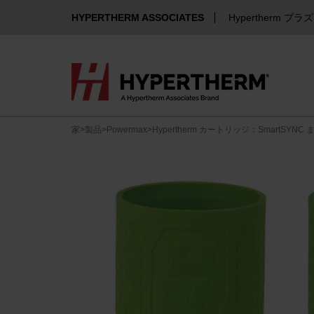
HYPERTHERM ASSOCIATES
Hypertherm プラ
家
>
製品
>
Powermax
>
Hypertherm カートリッジ：SmartSYN