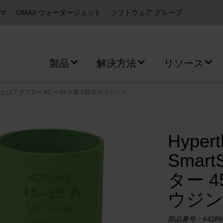
ズマ
OMAX ウォータージェット
ソフトウェア グループ
製品
解決方法
リソース
C またはアダプター 45 〜 85 A 最大除去ガウジング
Hype
Smar
ター 4
ウジン
部品番号：#4289