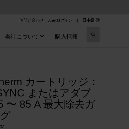
お問い合わせ
Xnetログイン
|
日本語
切
当社について
購入情報
り
替
え
ス
イ
ッ
チ
rtherm カートリッジ：
tSYNC またはアダプ
5 〜 85 A 最大除去ガ
グ
32