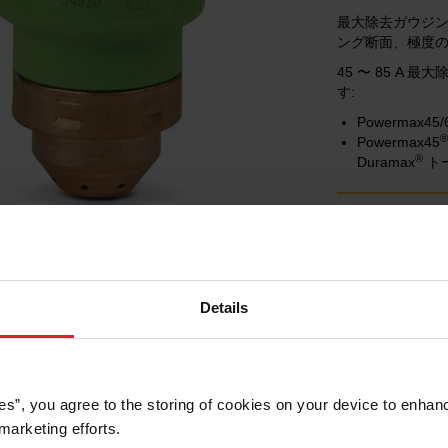
最大除去ガウジ
ング断面、極度
45 〜 85 A 
す:
Powermax45/
®
Powermax45
®
Duramax
ト
購入
Details
es”, you agree to the storing of cookies on your device to enhanc
marketing efforts. 