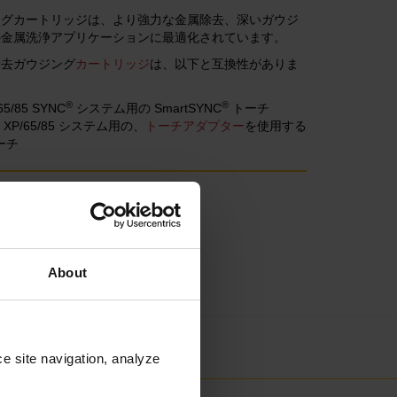
ングカートリッジは、より強力な金属除去、
深いガウジ
の金属洗浄アプリケーションに最適化されています。
最大除去ガウジング
カートリッジ
は、以下と互換性がありま
®
®
65/85 SYNC
システム用の SmartSYNC
トーチ
XP/65/85 システム用の、
トーチアダプター
を使用する
ーチ
場所
About
e site navigation, analyze 