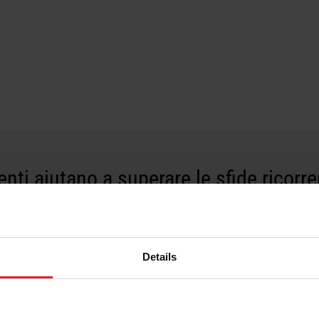
enti aiutano a superare le sfide ricorre
tturiera
Details
energia