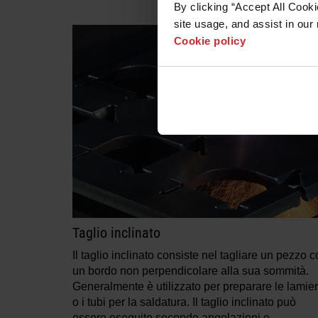
By clicking “Accept All Cooki
site usage, and assist in our 
Cookie policy
Taglio inclinato
Il taglio inclinato consiste nel tagliare un pezzo 
un bordo non perpendicolare alla sua sommità.
Generalmente è utilizzato per preparare le lamie
o i tubi per la saldatura. Il taglio inclinato può
essere eseguito secondo angolazioni e