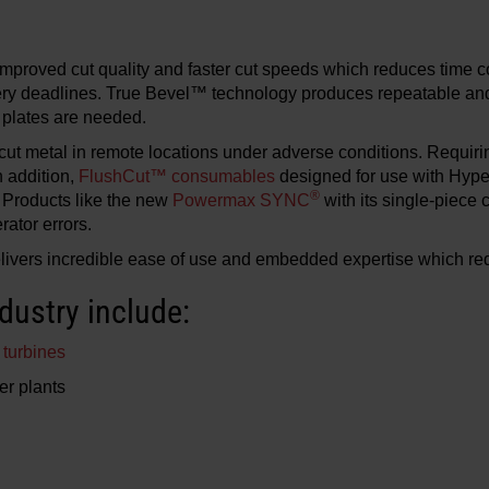
improved cut quality and faster cut speeds which reduces time
y deadlines. True Bevel™ technology produces repeatable and a
 plates are needed.
 to cut metal in remote locations under adverse conditions. Requi
n addition,
FlushCut™ consumables
designed for use with Hy
®
 Products like the new
Powermax SYNC
with its single-piece
rator errors.
elivers incredible ease of use and embedded expertise which red
dustry include:
 turbines
er plants