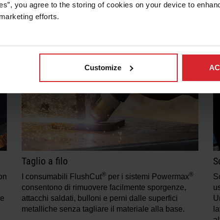
es”, you agree to the storing of cookies on your device to enhanc
marketing efforts. 
Customize
AC
Taglio a filo
S
®
®
con
I consumabili FlushCut
per i sistemi Powermax
S
consentono di rimuovere facilmente sporgenze,
u
re
attacchi saldati, bulloni e perni dalle superfici
Un
metalliche senza tagliare il materiale alla base.
la
al