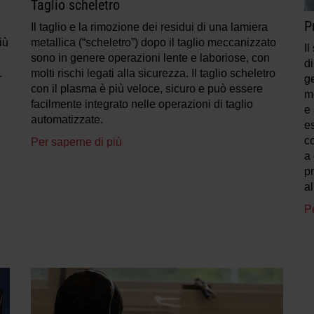
Taglio scheletro
P
Il taglio e la rimozione dei residui di una lamiera
iù
metallica (“scheletro”) dopo il taglio meccanizzato
I
sono in genere operazioni lente e laboriose, con
d
.
molti rischi legati alla sicurezza. Il taglio scheletro
g
con il plasma è più veloce, sicuro e può essere
me
facilmente integrato nelle operazioni di taglio
e 
automatizzate.
es
co
Per saperne di più
a 
p
a
P