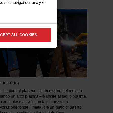
e site navigation, analyze 
CEPT ALL COOKIES
criccatura
criccatura al plasma – la rimozione del metallo
sando un arco plasma – è simile al taglio plasma.
 arco plasma tra la torcia e il pezzo in
vorazione fonde il metallo e un getto di gas ad
ta velocità soffia via il materiale fuso.