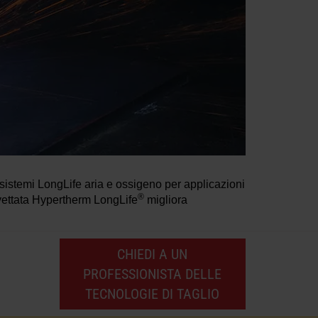
i sistemi LongLife aria e ossigeno per applicazioni
®
evettata Hypertherm LongLife
migliora
CHIEDI A UN
PROFESSIONISTA DELLE
TECNOLOGIE DI TAGLIO