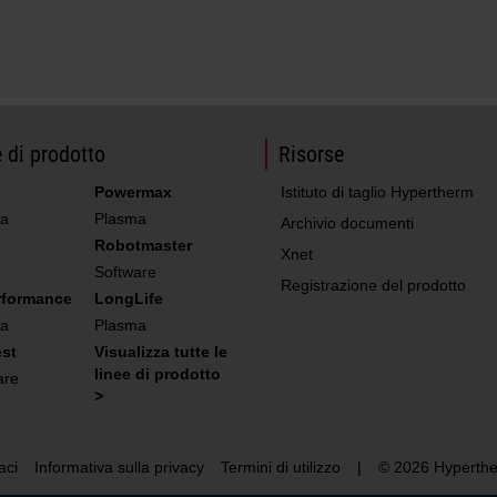
 di prodotto
Risorse
Powermax
Istituto di taglio Hypertherm
a
Plasma
Archivio documenti
Robotmaster
Xnet
Software
Registrazione del prodotto
rformance
LongLife
a
Plasma
st
Visualizza tutte le
linee di prodotto
are
>
aci
Informativa sulla privacy
Termini di utilizzo
|
© 2026 Hyperthe