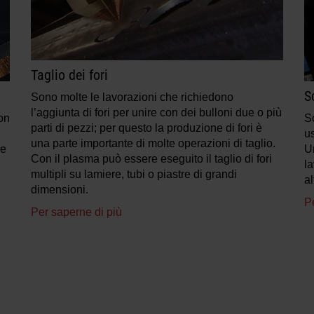
Taglio dei fori
S
Sono molte le lavorazioni che richiedono
l’aggiunta di fori per unire con dei bulloni due o più
con
S
parti di pezzi; per questo la produzione di fori è
u
una parte importante di molte operazioni di taglio.
re
Un
Con il plasma può essere eseguito il taglio di fori
la
multipli su lamiere, tubi o piastre di grandi
al
dimensioni.
P
Per saperne di più