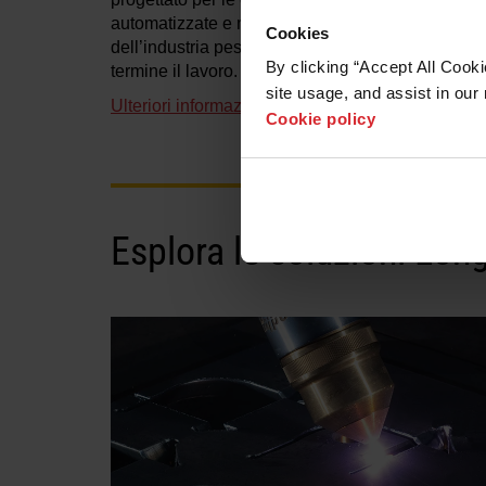
automatizzate e manuali ad elevata capacità
Cookies
dell’industria pesante. MAXPRO200. Porta a
By clicking “Accept All Cooki
termine il lavoro.
site usage, and assist in our 
Ulteriori informazioni
Cookie policy
Esplora le soluzioni Lon