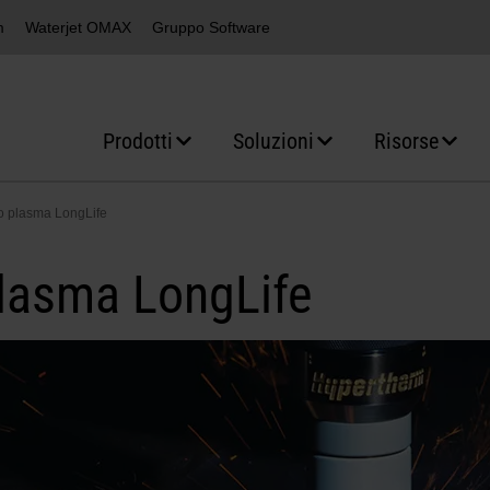
m
Waterjet OMAX
Gruppo Software
Prodotti
Soluzioni
Risorse
io plasma LongLife
plasma LongLife