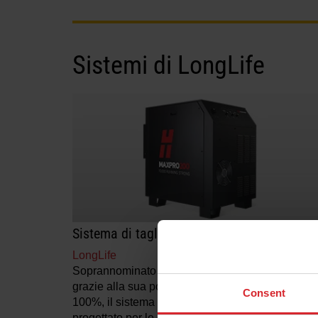
Sistemi di LongLife
Sistema di taglio plasma MAXPRO200
LongLife
Soprannominato il cavallo di battaglia del settore
grazie alla sua potenza e al suo ciclo di lavoro d
Consent
®
100%, il sistema di taglio plasma MAXPRO200
progettato per le operazioni di taglio e scriccatur