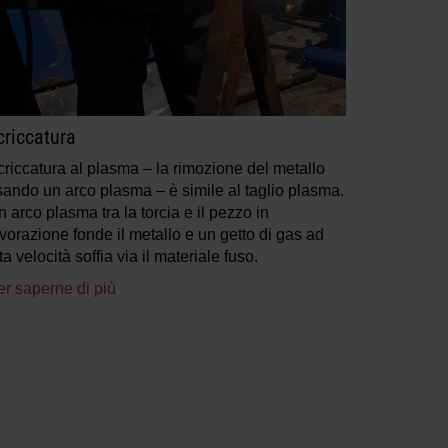
criccatura
criccatura al plasma – la rimozione del metallo
sando un arco plasma – è simile al taglio plasma.
 arco plasma tra la torcia e il pezzo in
vorazione fonde il metallo e un getto di gas ad
ta velocità soffia via il materiale fuso.
er saperne di più