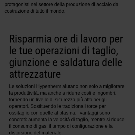
protagonisti nel settore della produzione di acciaio da
Soluzioni
costruzione di tutto il mondo.
ACCEDI
Risorse
Risparmia ore di lavoro per
Crea un account
Hai dimenticato la password?
le tue operazioni di taglio,
Chi siamo
giunzione e saldatura delle
attrezzature
Dove acquistare
Le soluzioni Hypertherm aiutano non solo a migliorare
la produttività, ma anche a ridurre costi e ingombri,
fornendo un livello di sicurezza più alto per gli
operatori. Sostituendo le tradizionali torce per
ossitaglio con quelle al plasma, i vantaggi sono
concreti: aumenta la velocità di taglio, mentre si riduce
il consumo di gas, il tempo di configurazione e la
distorsione del materiale.