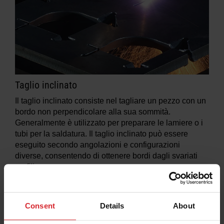
Taglio inclinato
Il taglio inclinato consiste nel tagliare un pezzo con un
bordo non perpendicolare alla sua sommità.
Generalmente è utilizzato per preparare le lamiere o i
tubi per la saldatura. Il taglio inclinato può essere
eseguito secondo angolazioni e configurazioni
diverse, consentendo di ottenere bordi dagli svariati
profili.
Per saperne di più
Consent
Details
About