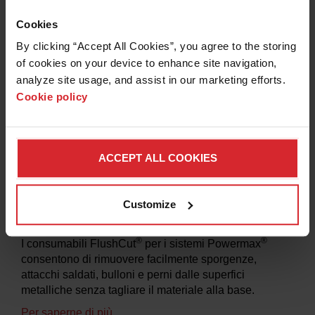
Cookies
By clicking “Accept All Cookies”, you agree to the storing 
of cookies on your device to enhance site navigation, 
analyze site usage, and assist in our marketing efforts. 
Cookie policy
ACCEPT ALL COOKIES
Customize
Taglio a filo
®
®
I consumabili FlushCut
per i sistemi Powermax
consentono di rimuovere facilmente sporgenze,
attacchi saldati, bulloni e perni dalle superfici
metalliche senza tagliare il materiale alla base.
Per saperne di più