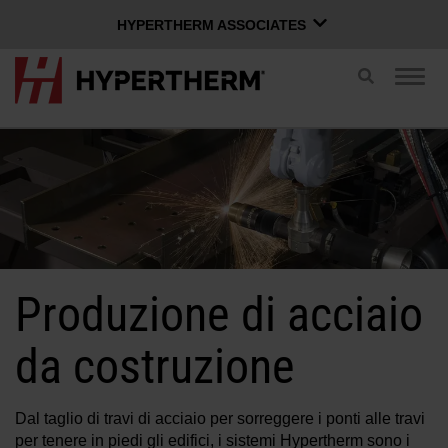
HYPERTHERM ASSOCIATES
HYPERTHERM ASSOCIATES
Attiva/Disatt
Attiv
ricerca
Plasma Hypertherm
navi
Waterjet OMAX
ITALIANO
Gruppo Software
Accedi a Xnet
Produzione di acciaio
Nome utente
Contattaci
Accesso a Xnet
da costruzione
Prodotti
Password
Dal taglio di travi di acciaio per sorreggere i ponti alle travi
per tenere in piedi gli edifici, i sistemi Hypertherm sono i