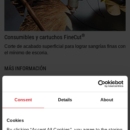
®
Consumibles y cartuchos FineCut
Corte de acabado superficial para lograr sangrías finas con
el mínimo de escoria.
MÁS INFORMACIÓN
Consent
Details
About
Cookies
By clicking “Accept All Cookies”, you agree to the storing 