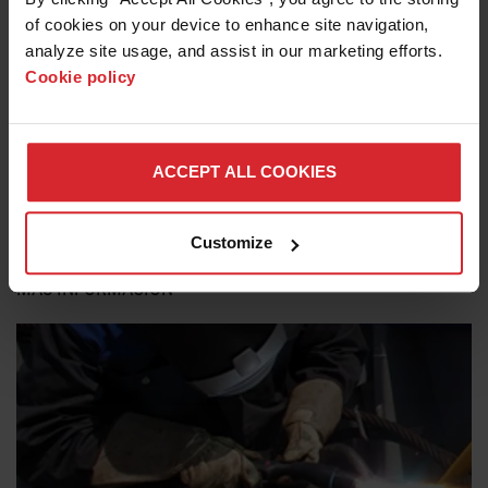
of cookies on your device to enhance site navigation, 
analyze site usage, and assist in our marketing efforts. 
Cookie policy
Consumibles y cartuchos FlushCut™
ACCEPT ALL COOKIES
Ideal para realizar cortes al ras de material base para
orejetas y otros anexos.
Customize
MÁS INFORMACIÓN