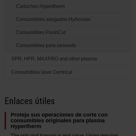
Soluciones
Cartuchos Hypertherm
INICIAR SESIÓN
Consumibles alargados HyAccess
Recursos
Crear una cuenta
Consumibles FlushCut
¿Olvidó su contraseña?
Consumibles para ranurado
Quiénes somos
XPR, HPR, MAXPRO and other plasma
Dónde comprar
Consumibles láser Centricut
Enlaces útiles
Proteja sus operaciones de corte con
consumibles originales para plasma
Hypertherm
The only real bargain is real value. Using genuine