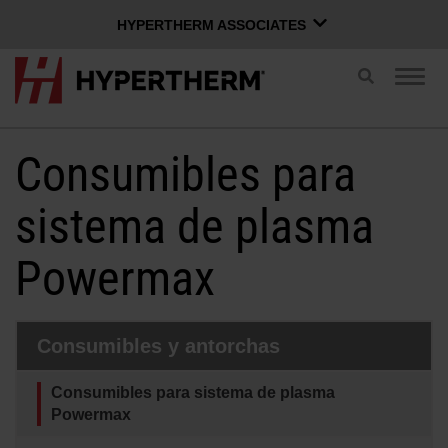
HYPERTHERM ASSOCIATES
HYPERTHERM ASSOCIATES
Cambiar
Camb
búsqueda
Plasma Hypertherm
nave
Chorro de agua OMAX
Consumibles para
ESPAÑOL
Grupo de Software
sistema de plasma
Powermax
Iniciar sesión en Xnet
Nombre de usuario
Contáctenos
Inicio de sesión en Xnet
Consumibles y antorchas
Consumibles para sistema de plasma
Productos
Contraseña
Powermax