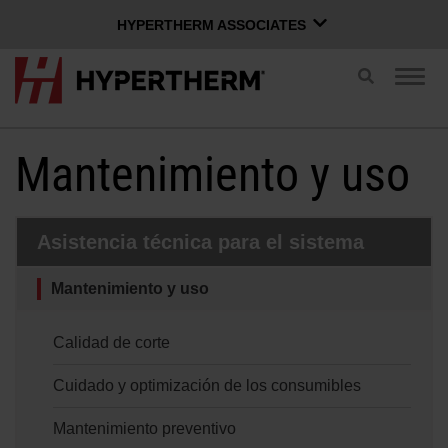
HYPERTHERM ASSOCIATES
HYPERTHERM ASSOCIATES
Cambiar
Camb
búsqueda
Plasma Hypertherm
nave
Chorro de agua OMAX
Mantenimiento y uso
ESPAÑOL
Grupo de Software
Asistencia técnica para el sistema
Iniciar sesión en Xnet
Mantenimiento y uso
Nombre de usuario
Contáctenos
Inicio de sesión en Xnet
Calidad de corte
Cuidado y optimización de los consumibles
Productos
Contraseña
Mantenimiento preventivo