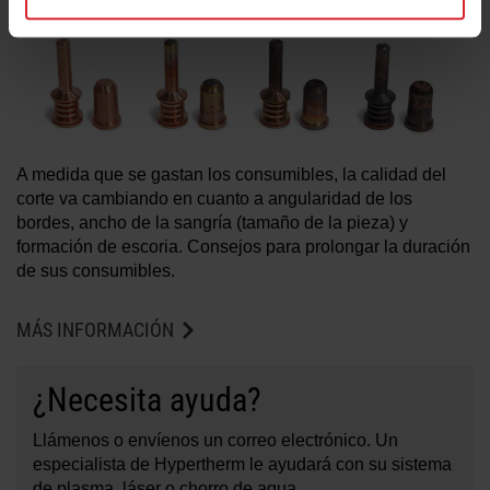
A medida que se gastan los consumibles, la calidad del
corte va cambiando en cuanto a angularidad de los
bordes, ancho de la sangría (tamaño de la pieza) y
formación de escoria. Consejos para prolongar la duración
de sus consumibles.
MÁS INFORMACIÓN
¿Necesita ayuda?
Llámenos o envíenos un correo electrónico. Un
especialista de Hypertherm le ayudará con su sistema
de plasma, láser o chorro de agua.