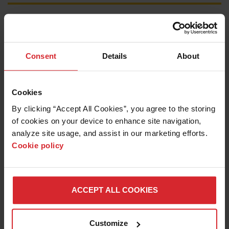
Calidad de corte
Consent
Details
About
Cookies
By clicking “Accept All Cookies”, you agree to the storing 
Algunos problemas de calidad de corte se deben a
of cookies on your device to enhance site navigation, 
inconvenientes mecánicos y eléctricos de una máquina de
analyze site usage, and assist in our marketing efforts. 
corte vieja o con mantenimiento deficiente, otros están
Cookie policy
relacionados con el proceso en sí. Obtenga consejos para
la localización de problemas comunes de corte.
MÁS INFORMACIÓN
ACCEPT ALL COOKIES
Duración de los consumibles
Customize