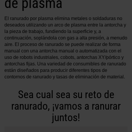
de plasma
Soluciones
El ranurado por plasma elimina metales o soldaduras no
INICIAR SESIÓN
deseados utilizando un arco de plasma entre la antorcha y
Recursos
la pieza de trabajo, fundiendo la superficie y, a
Crear una cuenta
continuación, soplándola con gas a alta presión, a menudo
¿Olvidó su contraseña?
aire. El proceso de ranurado se puede realizar de forma
Quiénes somos
manual con una antorcha manual o automatizada con el
uso de robots industriales, cobots, antorchas XY/pórtico y
antorchas fijas. Una variedad de consumibles de ranurado
Dónde comprar
están diseñados para producir diferentes tipos de
contornos de ranurado y tasas de eliminación de material.
Sea cual sea su reto de
ranurado, ¡vamos a ranurar
juntos!