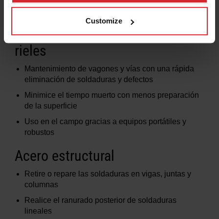
Ahorro de costos al reprocesar en lugar de
reemplazar piezas
Customize
Reparación y mantenimiento de
rieles
Mantenimiento de vagones y vías con una rápida
eliminación de soldaduras y defectos
Minimice el tiempo muerto con menos preparación
de la superficie
Uso en el campo gracias a equipos portátiles y
robustos
Acero estructural
Retire o repare las soldaduras en vigas, juntas y
columnas
Realice el ranurado posterior de soldaduras
lineales