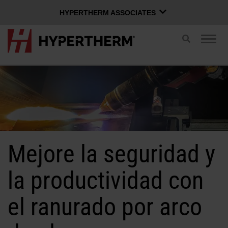
HYPERTHERM ASSOCIATES
HYPERTHERM ASSOCIATES
Cambiar
Camb
búsqueda
Plasma Hypertherm
nave
Chorro de agua OMAX
ESPAÑOL
Grupo de Software
Iniciar sesión en Xnet
Mejore la seguridad y
Nombre de usuario
Contáctenos
Inicio de sesión en Xnet
la productividad con
el ranurado por arco
Productos
Contraseña