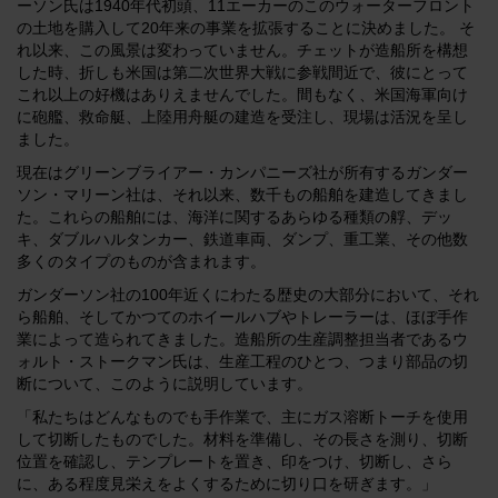
ーソン氏は1940年代初頭、11エーカーのこのウォーターフロント
解決方法
の土地を購入して20年来の事業を拡張することに決めました。 そ
れ以来、この風景は変わっていません。チェットが造船所を構想
ログイン
した時、折しも米国は第二次世界大戦に参戦間近で、彼にとって
これ以上の好機はありえませんでした。間もなく、米国海軍向け
リソース
に砲艦、救命艇、上陸用舟艇の建造を受注し、現場は活況を呈し
アカウントを作成する
ました。
パスワードを忘れた場合
現在はグリーンブライアー・カンパニーズ社が所有するガンダー
当社について
ソン・マリーン社は、それ以来、数千もの船舶を建造してきまし
た。これらの船舶には、海洋に関するあらゆる種類の艀、デッ
キ、ダブルハルタンカー、鉄道車両、ダンプ、重工業、その他数
多くのタイプのものが含まれます。
購入情報
ガンダーソン社の100年近くにわたる歴史の大部分において、それ
ら船舶、そしてかつてのホイールハブやトレーラーは、ほぼ手作
業によって造られてきました。造船所の生産調整担当者であるウ
ォルト・ストークマン氏は、生産工程のひとつ、つまり部品の切
断について、このように説明しています。
「私たちはどんなものでも手作業で、主にガス溶断トーチを使用
して切断したものでした。材料を準備し、その長さを測り、切断
位置を確認し、テンプレートを置き、印をつけ、切断し、さら
に、ある程度見栄えをよくするために切り口を研ぎます。」