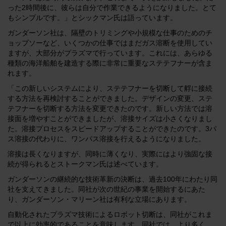
った2時間後に、彼らは自分で作業できるようになりました。とて
もシンプルです。」とシックマン氏は語っています。
ガンダーソン社は、隔壁のトリミングや小規模な仕事のためのチ
ョップソーなど、いくつかの仕事ではまだガス溶断を使用してい
ますが、大部分がプラズマで行っています。これには、あらゆる
種類の海洋船舶を建造する際に非常に重要なステテフナーが含ま
れます。
「この新しいシステムにより、ステテフナーを切断して艀に接続
する方法を再検討することができました。デザインの変更、ステ
テフナーを切断する方法を変更できたのです。新しい方法では溶
接面を増やすことができましたが、溶接サイズは小さくなりまし
た。溶接プロセスをスピードアップすることができたのです。3パ
ス溶接の代わりに、ワンパス溶接を行えるようになりました。
溶接は長くなりますが、同時に薄くなり、実際にはより強固な接
続が得られるとストークマン氏は述べています。
ガンダーソンの継続的な技術革新の決断は、過去100年にわたり同
社を支えてきました。同社が次の世紀の事業を開始するにあた
り、ガンダーソン・マリーン社は有利な立場にあります。
自動化されたプラズマ技術によるロボット切断は、同社がこれま
で以上に効率的であることを意味します。同社では、より多く