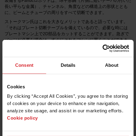
装備するFanucロボットは、球平形鋼（片側に短いテーパの付いた
長い平らな金属）、チャンネル、角度などの構造上の形状ととも
に、ビームとチューブの周りをすべて切断できます。
ストークマン氏はこれを大きなメリットであると語っています。
「それはプレート切断テーブルを備えているので、必要な時には
プレートマシン上で2D部品をカットすることができます。急ぎで
パーツが必要な場合は、すぐにそれをマシンに置くことができま
す。また、エンジニアリングの変更があった場合、中断せずに素
早く部品を切断することができます。たいへん汎用性に優れてい
ます。どんな形状でも切断することが可能です。」
Consent
Details
About
軟鋼か​​ら切り取った形状は、厚さが1/4〜1インチです。最初の切
断の後、HyperthermのSureCut技術を使用して、Y字型開先とボル
ト用の穴を素早く作ることができます。「切断品質は、非常に優
れています。私たちが求めるすべての基準を上回るものです。孔
Cookies
はきれいで丸く、すべて滑らかです。」
By clicking “Accept All Cookies”, you agree to the storing 
ガンダーソン社では3シフト制のため、この作業に以前は 6人雇っ
of cookies on your device to enhance site navigation, 
ていましたが、現在は1人で済みます。この節約は急速に効果をあ
analyze site usage, and assist in our marketing efforts. 
げました。これにより、ガンダーソン社はより多くの人を、溶接
Cookie policy
などの終了段階の作業にまわすことができ、製造のスピードアッ
プに役立っています。シックマン氏は、会社がlnovatechのマシン
で4,000リニアフィート以上もの材料を取り扱う日があると推測し