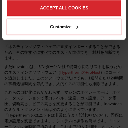
ています。
ACCEPT ALL COOKIES
これほど迅速に作業できるのは、大部分がlnovatechが使用するソ
フトウェアのおかげです。その多くはカスタム設計で、ガンダー
ソン社の船舶設計プログラムで動作するように作成されていま
Customize
す。シックマン氏によると、他の業者のソフトウェア価格に比べ
てわずかな費用で作られたこのソフトウェアによって、ガンダー
ソン社はファイルを簡単にインポートできるようになりました。
「ネスティングソフトウェアに直接インポートすることができる
ため、その後すぐにすべてのネストが準備でき、材料を切断でき
ます。」
またlnovatechは、ガンダーソン社の特殊な切断リストを扱うため
のネスティングソフトウェア（
HyperthermのProNest
）にコード
を追加しました。このソフトウェアだけでも、1週間あたり24時間
の事務処理時間を節約でき、人的ミスの可能性も排除できます。
これらの自動化にもかかわらず、マシンのオペレーターは、オペ
レータステーションで電力レベル、速度、ガス設定、アーク電
圧、切断高さ、ピアス高さを変更することが可能です。lnovatech
のミケル・クレメント氏は次のように述べています。
「Hypertherm のユニットは非常にうまく設計されており、即座に
電源設定を変更できます。」システムは操作も簡単です。「トレ
ーニングは短時間で済みます。これまで20人を訓練しました。た