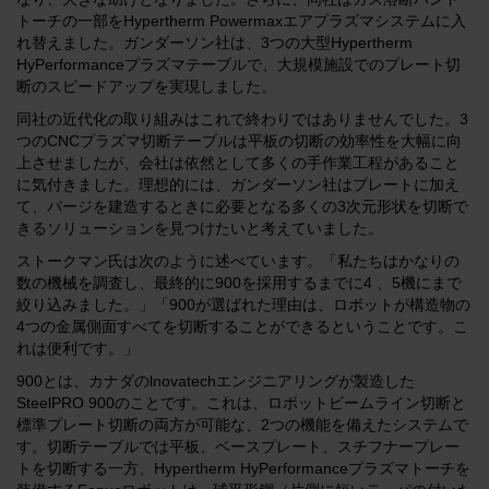
トーチの一部をHypertherm Powermaxエアプラズマシステムに入
れ替えました。ガンダーソン社は、3つの大型Hypertherm
HyPerformanceプラズマテーブルで、大規模施設でのプレート切
断のスピードアップを実現しました。
同社の近代化の取り組みはこれで終わりではありませんでした。3
つのCNCプラズマ切断テーブルは平板の切断の効率性を大幅に向
上させましたが、会社は依然として多くの手作業工程があること
に気付きました。理想的には、ガンダーソン社はプレートに加え
て、バージを建造するときに必要となる多くの3次元形状を切断で
きるソリューションを見つけたいと考えていました。
ストークマン氏は次のように述べています。「私たちはかなりの
数の機械を調査し、最終的に900を採用するまでに4 、5機にまで
絞り込みました。」「900が選ばれた理由は、ロボットが構造物の
4つの金属側面すべてを切断することができるということです。こ
れは便利です。」
900とは、カナダのlnovatechエンジニアリングが製造した
SteelPRO 900のことです。これは、ロボットビームライン切断と
標準プレート切断の両方が可能な、2つの機能を備えたシステムで
す。切断テーブルでは平板、ベースプレート、スチフナープレー
トを切断する一方、Hypertherm HyPerformanceプラズマトーチを