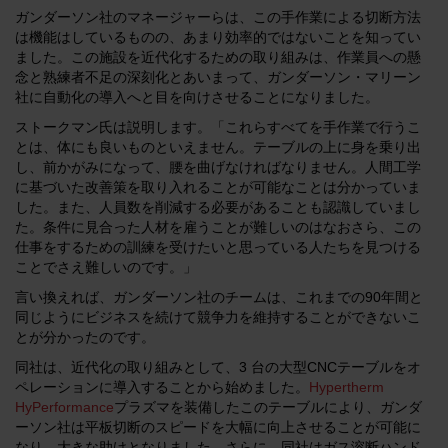
ガンダーソン社のマネージャーらは、この手作業による切断方法
は機能はしているものの、あまり効率的ではないことを知ってい
ました。この施設を近代化するための取り組みは、作業員への懸
念と熟練者不足の深刻化とあいまって、ガンダーソン・マリーン
社に自動化の導入へと目を向けさせることになりました。
ストークマン氏は説明します。「これらすべてを手作業で行うこ
とは、体にも良いものといえません。テーブルの上に身を乗り出
し、前かがみになって、腰を曲げなければなりません。人間工学
に基づいた改善策を取り入れることが可能なことは分かっていま
した。また、人員数を削減する必要があることも認識していまし
た。条件に見合った人材を雇うことが難しいのはなおさら、この
仕事をするための訓練を受けたいと思っている人たちを見つける
ことでさえ難しいのです。」
言い換えれば、ガンダーソン社のチームは、これまでの90年間と
同じようにビジネスを続けて競争力を維持することができないこ
とが分かったのです。
同社は、近代化の取り組みとして、3 台の大型CNCテーブルをオ
ペレーションに導入することから始めました。
Hypertherm
HyPerformance
プラズマを装備したこのテーブルにより、ガンダ
ーソン社は平板切断のスピードを大幅に向上させることが可能に
なり、大きな助けとなりました。さらに、同社はガス溶断ハンド