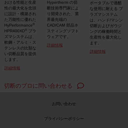
おける性能と生産
Hypertherm の切
ポータブルで過酷
性の最大化を念頭
断技術専門家によ
な使用に耐える プ
に設計・構築され
り開発された、業
ラズマシステム
た万能性に優れた
界最先端の
は、ハンド/マシン
®
HyPerformance
CAD/CAM 部品ネ
切断およびガウジ
®
HPR400XD
プラ
スティングソフト
ングの稼働時間と
ズマシステムは、
ウェアです。
生産性を最大化し
軟鋼・アルミ・ス
ます。
詳細情報
テンレスの比類な
詳細情報
い切断品質を提供
します。
詳細情報
切断のプロに問い合わせる
お問い合わせ
プライバシーポリシー