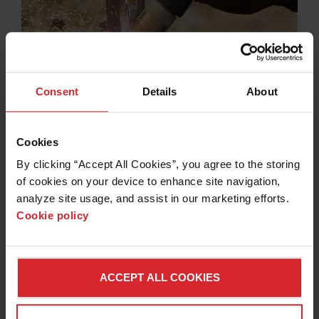
Consent
Details
About
Corte rente
®
Com os consumíveis FlushCut
para sistemas
Cookies
®
Powermax
, é possível remover facilmente as
saliências, acessórios soldados, parafusos e outros
By clicking “Accept All Cookies”, you agree to the storing 
elementos anexos a superfícies de metal, tudo isso
of cookies on your device to enhance site navigation, 
sem cortar o material de base.
analyze site usage, and assist in our marketing efforts. 
Cookie policy
Saiba mais
ACCEPT ALL COOKIES