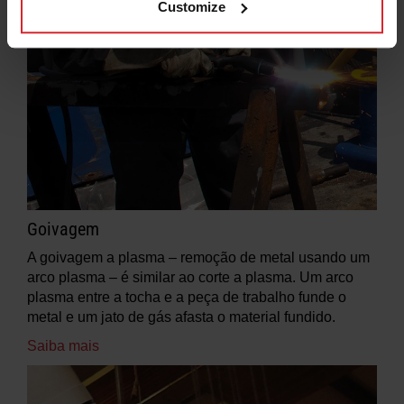
Customize
Goivagem
A goivagem a plasma – remoção de metal usando um
arco plasma – é similar ao corte a plasma. Um arco
plasma entre a tocha e a peça de trabalho funde o
metal e um jato de gás afasta o material fundido.
Saiba mais