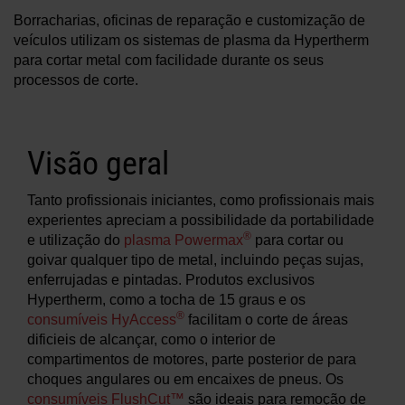
Soluções
Borracharias, oficinas de reparação e customização de
veículos utilizam os sistemas de plasma da Hypertherm
LOGIN
para cortar metal com facilidade durante os seus
processos de corte.
Recursos
Criar uma conta
Esqueceu sua senha?
Sobre nós
Visão geral
Tanto profissionais iniciantes, como profissionais mais
Onde comprar
experientes apreciam a possibilidade da portabilidade
®
e utilização do
plasma Powermax
para cortar ou
goivar qualquer tipo de metal, incluindo peças sujas,
enferrujadas e pintadas. Produtos exclusivos
Hypertherm, como a tocha de 15 graus e os
®
consumíveis HyAccess
facilitam o corte de áreas
dificieis de alcançar, como o interior de
compartimentos de motores, parte posterior de para
choques angulares ou em encaixes de pneus. Os
consumíveis FlushCut™
são ideais para remoção de