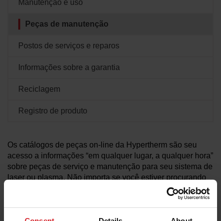
Manutenção e uso
Soluções
Peças de manutenção
LOGIN
Recursos
Postos de serviços e reparos
Criar uma conta
Esqueceu sua senha?
Informações sobre a garantia
Sobre nós
Reciclagem
Registro de produto
Onde comprar
Os catálogos de peças on-line da Hypertherm são seu
acesso a informações “em qualquer lugar, a qualquer hora”
sobre peças de serviço e manutenção para seu sistema de
laser ou plasma. Não importa se você estiver procurando
códigos de produto, notas técnicas ou detalhes dos itens,
você encontrará tudo que precisa aqui.
Proteja o seu investimento. Escolha
tochas e consumíveis
Consent
Details
About