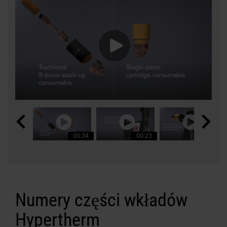
00:34
00:23
00:25
Numery części wkładów
Hypertherm