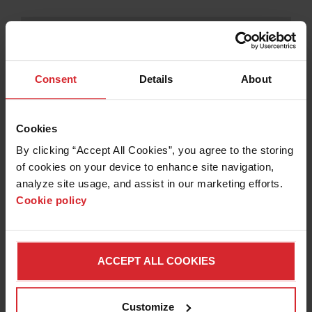
Żłobienie z maksymalnym
usuwaniem i maksymalną kontrolą
Consent
Details
About
Wkłady Hypertherm
Opcje FlushCut
Cookies
Proces
Wkład
By clicking “Accept All Cookies”, you agree to the storing 
of cookies on your device to enhance site navigation, 
Opcje HyAccess
105 A
428937
analyze site usage, and assist in our marketing efforts. 
Cookie policy
Wkłady Hypertherm
85 A
428935
HyPilot do cięcia
Proces
Wkład
65 A
428931
zmechanizowanego
ACCEPT ALL COOKIES
105 A
428936
45 A
428927
Wkłady Hypertherm
85 A
428934
®
FineCut
do cięcia ręcznego
428928
Customize