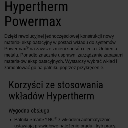
Hypertherm
Rozwiązania
Powermax
ZALOGUJ
Zasoby
Utwórz konto
Dzięki rewolucyjnej jednoczęściowej konstrukcji nowy
Nie pamiętasz hasła?
materiał eksploatacyjny w postaci wkładu do systemów
O firmie
®
Powermax
na zawsze zmieni sposób cięcia i żłobienia
metalu. Ponadto znacznie usprawni zarządzanie zapasami
materiałów eksploatacyjnych. Wystarczy wybrać wkład i
zamontować go na palniku poprzez przykręcenie.
Gdzie kupić
Korzyści ze stosowania
wkładów Hypertherm
Wygodna obsługa
®
Palniki SmartSYNC
z wkładem automatycznie
ustawiają prawidłowe natężenie prądu i tryb pracy,