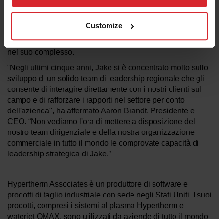
assumerà la responsabilità della strategia di vendita,
marketing e assistenza globale. Inoltre, in qualità di
Customize
membro del team dirigenziale, Brown contribuirà alla
leadership strategica e alla direzione dell’organizzazione
nel suo complesso.
“Negli ultimi cinque anni, Jake si è concentrato molto sullo
sviluppo di un solido team di leadership regionale che gli
consente di interagire direttamente con i nostri clienti sul
campo e di rafforzare i rapporti nel settore per conto
dell'azienda", ha affermato Aaron Brandt, Presidente e
CEO. “Non vediamo l'ora di mettere a disposizione del
nostro team dirigenziale e della nostra organizzazione
commerciale in tutto il mondo le comprovate capacità di
leadership strategica di Jake.”
Hypertherm Associates è un produttore di software e
prodotti di taglio industriale con sede negli Stati Uniti. I suoi
prodotti, compresi i sistemi al plasma Hypertherm e
waterjet OMAX, sono utilizzati da aziende di tutto il mondo