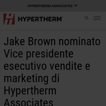
HYPERTHERM ASSOCIATES
HYPERTHERM ASSOCIATES
Attiva/Disatt
Attiv
ricerca
Plasma Hypertherm
navi
Waterjet OMAX
Jake Brown nominato
ITALIANO
Gruppo Software
Vice presidente
esecutivo vendite e
Accedi a Xnet
marketing di
Nome utente
Contattaci
Accesso a Xnet
Hypertherm
Prodotti
Password
Associates