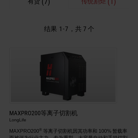
(7)
(1)
有货
传统割炬
解决方法
登录
结果
1
-
7
，共 7 个
资源
创建帐户
忘记密码？
关于我们
何处购买
MAXPRO200等离子切割机
LongLife
®
MAXPRO200
等离子切割机因其功率和 100% 暂载率
而被评为行业主力，专为重型、大容量自动和手持切割