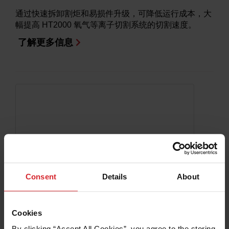
通过快速拆卸割炬和易损件升级，可降低运行成本，大
幅提高 HT2000 氧气等离子切割系统的切割速度。
了解更多信息
Consent
Details
About
Cookies
适用于 MAX200 的 HyPro2000 改装割炬
By clicking “Accept All Cookies”, you agree to the storing 