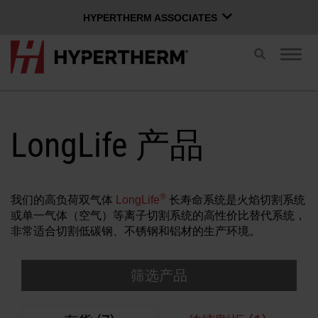
HYPERTHERM ASSOCIATES
HYPERTHERM ASSOCIATES
切
切
换
Hypertherm海宝等离子
换
搜
导
OMAX 水刀
索
航
中文 (简体)
软件组
LongLife 产品
登录 Xnet
®
我们的高负荷双气体
LongLife
长寿命系统是火焰切割系统
或单一气体（空气）等离子切割系统的高性价比替代系统，
用户名
联系我们
Xnet 登录
非常适合切割低碳钢、不锈钢和铝材的生产环境。
筛选产品
产品
密码