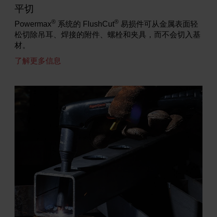
平切
®
®
Powermax
系统的 FlushCut
易损件可从金属表面轻
松切除吊耳、焊接的附件、螺栓和夹具，而不会切入基
材。
了解更多信息