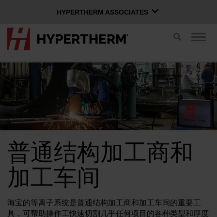
HYPERTHERM ASSOCIATES
HYPERTHERM ASSOCIATES
切
切
换
Hypertherm海宝等离子
换
搜
导
OMAX 水刀
索
航
中文 (简体)
软件组
登录 Xnet
普通结构加工商和
用户名
联系我们
Xnet 登录
加工车间
产品
密码
海宝的等离子系统是普通结构加工商和加工车间的重要工
具，可帮助操作工快速切割几乎任何项目的各种类型和厚度