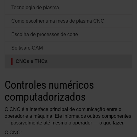
Soluções
Tecnologia de plasma
LOGIN
Como escolher uma mesa de plasma CNC
Recursos
Criar uma conta
Escolha de processos de corte
Esqueceu sua senha?
Software CAM
Sobre nós
CNCs e THCs
Onde comprar
Controles numéricos
computadorizados
O CNC é a interface principal de comunicação entre o
operador e a máquina. Ele informa os outros componentes
— possivelmente até mesmo o operador — o que fazer.
O CNC: