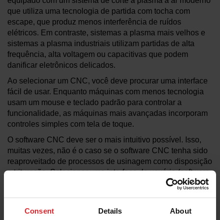
equipado com um sistema de corte a plasma a ar moderno
que utiliza uma tecnologia de partida com tocha com
escape, que produz menos interferência de ruídos
elétricos. Em contraste, sistemas a plasma mais velhos e
sistemas a plasma industriais utilizam partidas de alta
frequência, alta voltagem ou capacitivas que podem
danificar eletrônicos delicados.
Ao selecionar um CNC, você deve procurar uma interface
fácil de usar. Enquanto máquinas com menos tecnologia
usam um mouse e teclado padrão para controlar a
funcionalidade, as máquinas mais avançadas incorporam
controles simples com tela de toque.
O software CNC deve ser o mais intuitivo possível. Isso,
muitas vezes, não é o caso se o software CNC tenha sido
reaproveitado de processos de usinagem como disposição
e trituração. Selecionar uma interface de usuário (software
CNC) que tenha sido projetada especificamente para
cortes tende a ser muito mais fácil de aprender e usar
diariamente.
Consent
Details
About