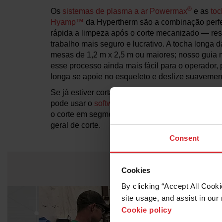
®
Os
sistemas de plasma a ar Powermax
e as
to
Hyamp™
da Hypertherm são a combinação perfeit
rápida a limpeza após o corte mecanizado — res
trabalho mais seguro e lucrativo. A tocha longa 
mesas de 1,2 m x 2,5 m ou maiores; nosso guia 
esse processo ainda mais fácil para o operador, 
longa se apoie no esqueleto e deslize suavement
Se já estiver cortando chapas em uma mesa de
®
pode usar o
software ProNest
ou
ProNest LT
da
o corte em segmentos predefinidos, como uma pa
geral de corte.
Consent
Como os
Cookies
By clicking “Accept All Cooki
site usage, and assist in our 
Cookie policy