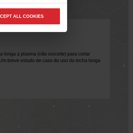
CEPT ALL COOKIES
 & Fab
 longa a plasma (não oxicorte) para cortar
Um breve estudo de caso do uso da tocha longa