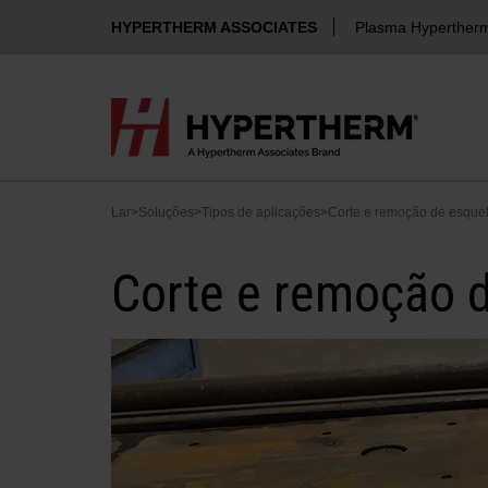
HYPERTHERM ASSOCIATES
Plasma Hyperther
Lar
>
Soluções
>
Tipos de aplicações
>
Corte e remoção de esque
Corte e remoção 