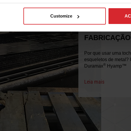
Customize
AC
Hokes Bluff Welding
FABRICAÇÃO
Por que usar uma tocha
esqueletos de metal? 
®
Duramax
Hyamp™
Leia mais