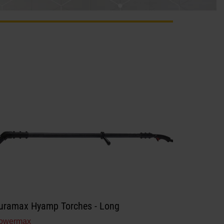
uramax Hyamp Torches - Long
owermax