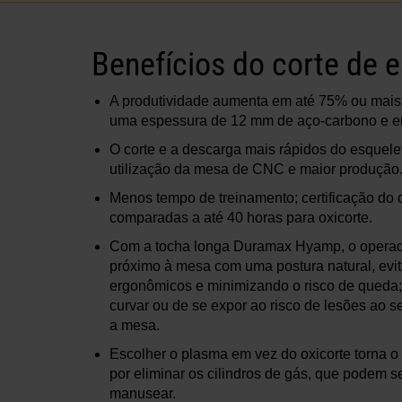
Benefícios do corte de
A produtividade aumenta em até 75% ou mais
uma espessura de 12 mm de aço-carbono e em
O corte e a descarga mais rápidos do esquele
utilização da mesa de CNC e maior produção
Menos tempo de treinamento; certificação do
comparadas a até 40 horas para oxicorte.
Com a tocha longa Duramax Hyamp, o operado
próximo à mesa com uma postura natural, ev
ergonômicos e minimizando o risco de queda
curvar ou de se expor ao risco de lesões ao se
a mesa.
Escolher o plasma em vez do oxicorte torna o 
por eliminar os cilindros de gás, que podem se
manusear.