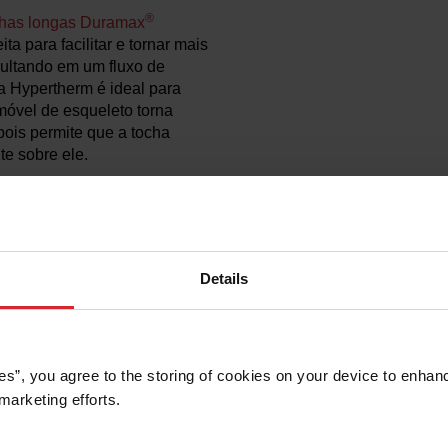
®
chas longas Duramax
a para facilitar e tornar mais
ultando em um fluxo de
da Hypertherm é ideal para
móvel de esqueleto torna
pois permite que a tocha
e sobre ele.
 plasma mecanizada, você
 Hypertherm para programar
rte integrada do processo
Details
 clientes estão usando nossas 
es”, you agree to the storing of cookies on your device to enhanc
marketing efforts. 