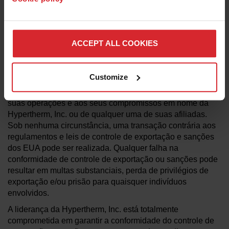
ou tecnologias para destinos designados, usuários finais e
usos finais. Observe que as exportações incluem trocas ou
discussões técnicas com cidadãos não norte-americanos
(incluindo funcionários), independentemente da sua
ACCEPT ALL COOKIES
localização (mesmo nos EUA) ou se eles estão
empregados pela Hypertherm, Inc.
Customize
Cada funcionário tem a responsabilidade principal de
garantir a conformidade das exportações em relação às
suas operações e aos seus compromissos em nome da
Hypertherm, Inc. ou de qualquer uma de suas afiliadas.
Sob nenhuma circunstância, uma transação contrária aos
regulamentos e leis de controle de exportação e sanções
dos EUA pode ser realizada. Qualquer falha na
conformidade de controle de exportação ou sanções pode
resultar em multas substanciais, perda de privilégios de
exportação e/ou prisão para quaisquer indivíduos
envolvidos.
A liderança da Hypertherm, Inc. está totalmente
comprometida em garantir a conformidade do controle de