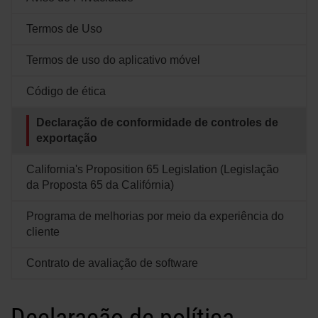
Soluções
Termos de Uso
LOGIN
Termos de uso do aplicativo móvel
Recursos
Criar uma conta
Esqueceu sua senha?
Código de ética
Sobre nós
Declaração de conformidade de controles de
exportação
Onde comprar
California's Proposition 65 Legislation (Legislação
da Proposta 65 da Califórnia)
Programa de melhorias por meio da experiência do
cliente
Contrato de avaliação de software