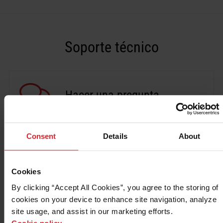
Soluciones
INICIAR SESIÓN
Soporte técnico
Recursos
Crear una cuenta
¿Olvidó su contraseña?
Quiénes somos
Hacer una pregunta
Dónde comprar
Consent
Details
About
Centro de recursos
Cookies
Asistencia técnica por producto
By clicking “Accept All Cookies”, you agree to the storing of 
cookies on your device to enhance site navigation, analyze 
Asistencia técnica para el sistema
site usage, and assist in our marketing efforts. 