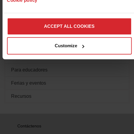
Cookie policy
Actualizaciones de software y soporte
Consumibles falsificados
ACCEPT ALL COOKIES
Biblioteca de documentos
Capacitación
Customize
Preguntas frecuentes
Para educadores
Ferias y eventos
Recursos
Contáctenos