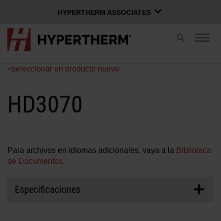
HYPERTHERM ASSOCIATES
HYPERTHERM ASSOCIATES
Cambiar
Camb
búsqueda
Plasma Hypertherm
nave
Chorro de agua OMAX
<seleccionar un producto nuevo
ESPAÑOL
Grupo de Software
HD3070
Iniciar sesión en Xnet
Para archivos en idiomas adicionales, vaya a la
Biblioteca
Nombre de usuario
Contáctenos
Inicio de sesión en Xnet
de Documentos
.
Especificaciones
Productos
Contraseña