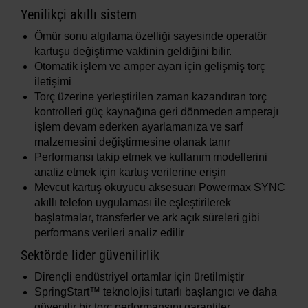
Yenilikçi akıllı sistem
Ömür sonu algılama özelliği sayesinde operatör
kartuşu değiştirme vaktinin geldiğini bilir.
Otomatik işlem ve amper ayarı için gelişmiş torç
iletişimi
Torç üzerine yerleştirilen zaman kazandıran torç
kontrolleri güç kaynağına geri dönmeden amperajı
işlem devam ederken ayarlamanıza ve sarf
malzemesini değiştirmesine olanak tanır
Performansı takip etmek ve kullanım modellerini
analiz etmek için kartuş verilerine erişin
Mevcut kartuş okuyucu aksesuarı Powermax SYNC
akıllı telefon uygulaması ile eşleştirilerek
başlatmalar, transferler ve ark açık süreleri gibi
performans verileri analiz edilir
Sektörde lider güvenilirlik
Dirençli endüstriyel ortamlar için üretilmiştir
SpringStart™ teknolojisi tutarlı başlangıcı ve daha
güvenilir bir torç performansını garantiler