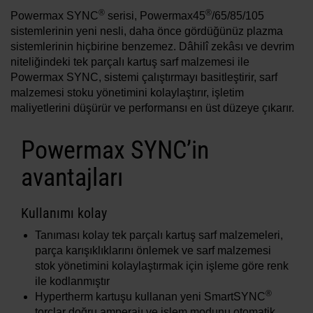
Çözümler
®
®
Powermax SYNC
serisi, Powermax45
/65/85/105
sistemlerinin yeni nesli, daha önce gördüğünüz plazma
OTURUM AÇ
sistemlerinin hiçbirine benzemez. Dâhilî zekâsı ve devrim
niteliğindeki tek parçalı kartuş sarf malzemesi ile
Kaynaklar
Powermax SYNC, sistemi çalıştırmayı basitleştirir, sarf
Hesap Aç
malzemesi stoku yönetimini kolaylaştırır, işletim
Parolanızı mı unuttunuz?
maliyetlerini düşürür ve performansı en üst düzeye çıkarır.
Hakkımızda
Powermax SYNC’in
Nereden satın alabilirim?
avantajları
Kullanımı kolay
Tanıması kolay tek parçalı kartuş sarf malzemeleri,
parça karışıklıklarını önlemek ve sarf malzemesi
stok yönetimini kolaylaştırmak için işleme göre renk
ile kodlanmıştır
®
Hypertherm kartuşu kullanan yeni SmartSYNC
torçlar doğru amperajı ve işlem modunu otomatik