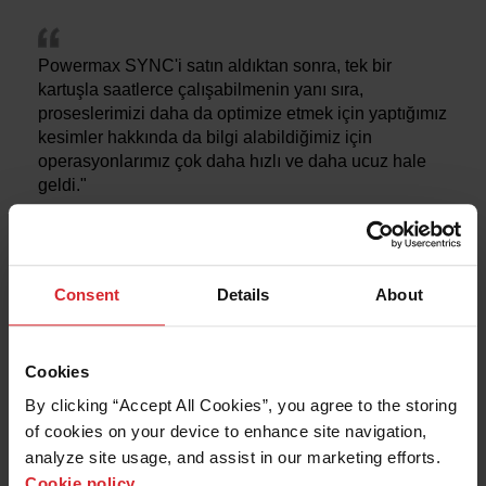
Powermax SYNC'i satın aldıktan sonra, tek bir
kartuşla saatlerce çalışabilmenin yanı sıra,
proseslerimizi daha da optimize etmek için yaptığımız
kesimler hakkında da bilgi alabildiğimiz için
operasyonlarımız çok daha hızlı ve daha ucuz hale
geldi."
Daha fazlasını okuyun
Consent
Details
About
Powermax SYNC sistem
Cookies
opsiyonları
By clicking “Accept All Cookies”, you agree to the storing 
of cookies on your device to enhance site navigation, 
analyze site usage, and assist in our marketing efforts. 
Cookie policy