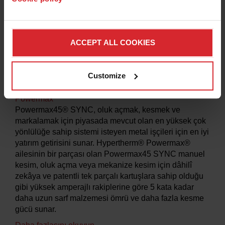
ACCEPT ALL COOKIES
Customize
Powermax45 SYNC plazma kesici
Powermax
Powermax45® SYNC, oluk açmak, kesmek ve
markalamak için piyasada mevcut olan en yüksek çok
yönlülüğe sahip sistemi isteyen metal işçileri için en iyi
yatırım getirisini sunar. Hypertherm® Powermax®
ailesinin bir parçası olan Powermax45 SYNC manuel
kesim, oluk açma veya mekanize kesim için dâhilî
zekâya ve patentli tek parçalı kartuşlara sahip olduğu
gibi yüksek amperajlı rakiplerine göre 5 kata kadar
daha uzun sarf malzemesi ömrü ve daha fazla kesme
gücü sunar.