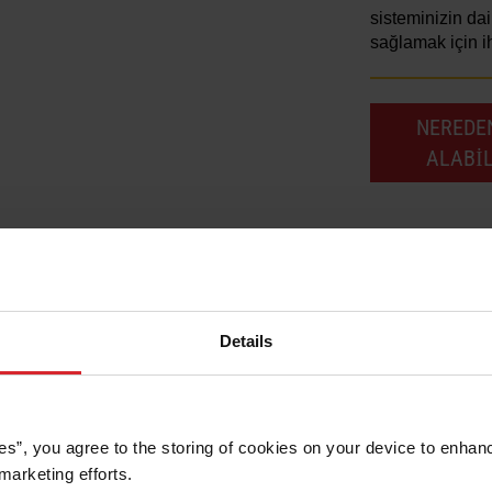
sisteminizin da
sağlamak için ih
NEREDE
ALABI
Details
es”, you agree to the storing of cookies on your device to enhanc
marketing efforts. 