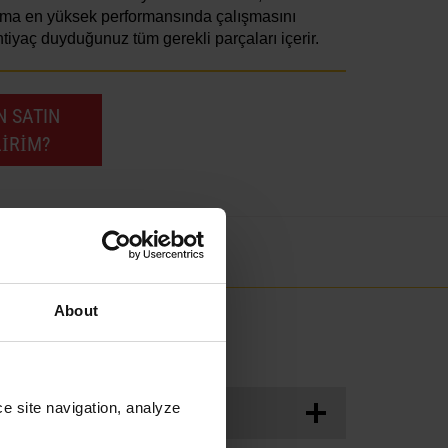
ima en yüksek performansında çalışmasını
tiyaç duyduğunuz tüm gerekli parçaları içerir.
N SATIN
LIRIM?
About
e site navigation, analyze 