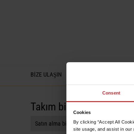
BIZE ULAŞIN
Consent
Takım bilgileri
Cookies
By clicking “Accept All Cooki
Satın alma bilgileri
site usage, and assist in our 