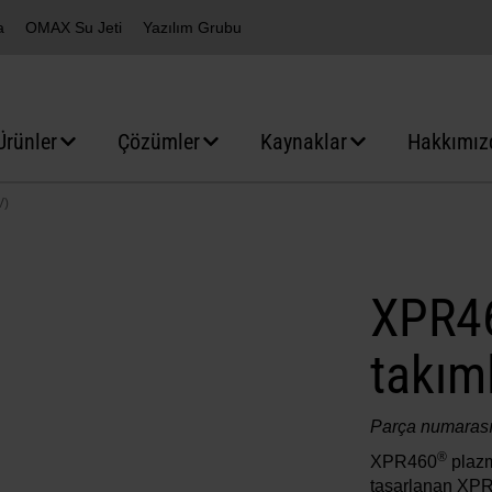
a
OMAX Su Jeti
Yazılım Grubu
Ürünler
Çözümler
Kaynaklar
Hakkımız
V)
XPR46
takım
Parça numaras
®
XPR460
plazm
tasarlanan XP