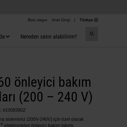
Bize ulaşın
Xnet Girişi
|
Türkçe
Aramayı
da
Nereden satın alabilirim?
değiştir
0 önleyici bakım
ları (200 – 240 V)
ı: #10083902
a sisteminiz (200V-240V) için özel olarak
®
R
elektronikleri önleyici bakım takımı,