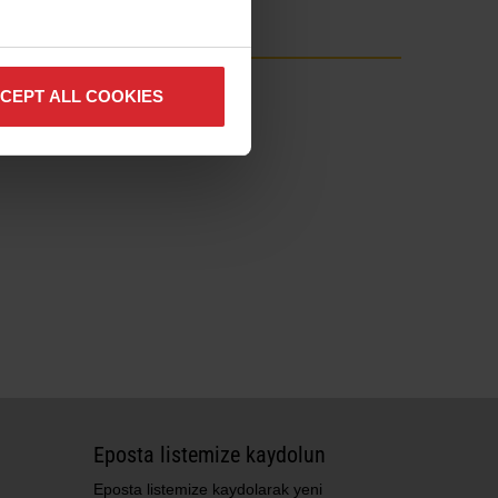
anız gerekiyorsa
Hypertherm ile iletişime geçin
.
Miktar
CEPT ALL COOKIES
1
1
1
1
ı
1
1
Eposta listemize kaydolun
Eposta listemize kaydolarak yeni