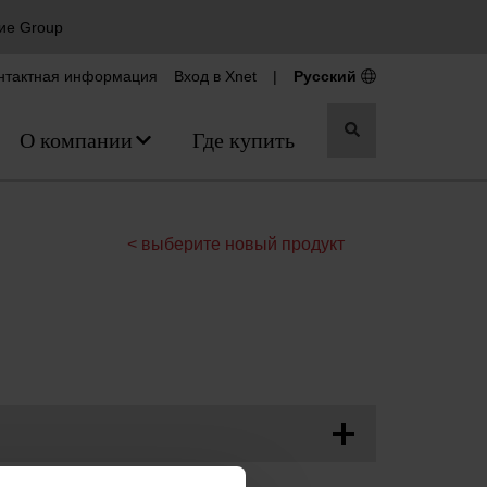
ие Group
нтактная информация
Вход в Xnet
|
Русский
Переключить
О компании
Где купить
поиск
< выберите новый продукт