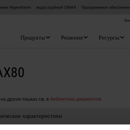
ании Hypertherm
водоструйной OMAX
Программное обеспечен
Ко
Продукты
Решения
Ресурсы
AX80
на других языках см. в
библиотеке документов
.
нические характеристики