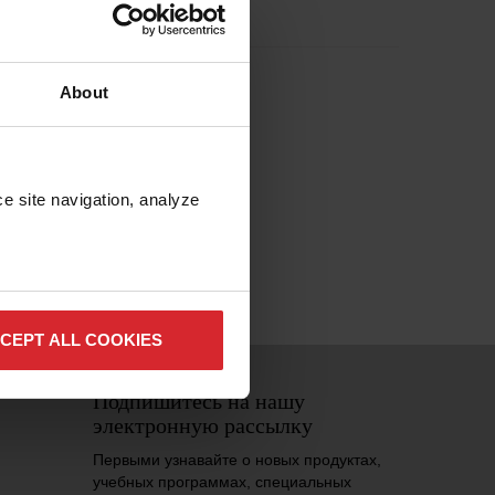
About
держка
e site navigation, analyze 
CEPT ALL COOKIES
Подпишитесь на нашу
электронную рассылку
Первыми узнавайте о новых продуктах,
учебных программах, специальных