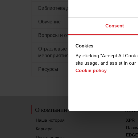
Библиотека документов
Обучение
Consent
Вопросы и ответы
Cookies
Отраслевые выставки и
By clicking “Accept All Cooki
мероприятия
site usage, and assist in our 
Pесурсы
Cookie policy
О компании
лини
Наша история
XPR
Плаз
Карьера
EDGE
Пресс-релизы