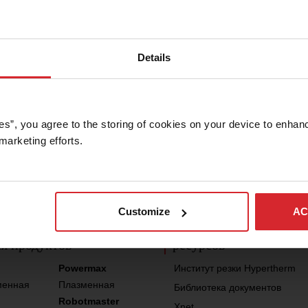
Details
Техническая под
es”, you agree to the storing of cookies on your device to enhanc
marketing efforts. 
Задать вопрос
Customize
AC
я продуктов
ресурсов
Powermax
Институт резки Hypertherm
менная
Плазменная
Библиотека документов
Robotmaster
Xnet