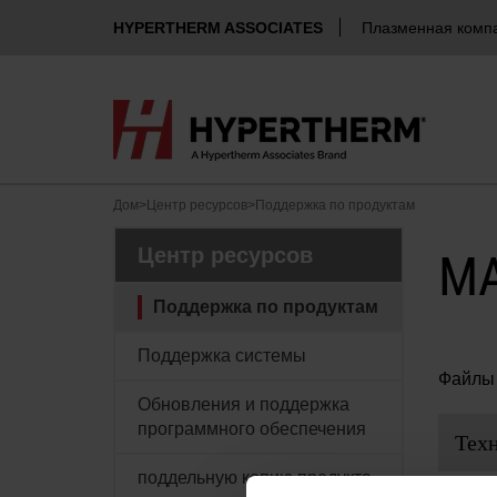
HYPERTHERM ASSOCIATES
Плазменная комп
Дом
>
Центр ресурсов
>
Поддержка по продуктам
Центр ресурсов
M
Поддержка по продуктам
Поддержка системы
Файлы 
Обновления и поддержка
программного обеспечения
Тех
поддельную копию продукта