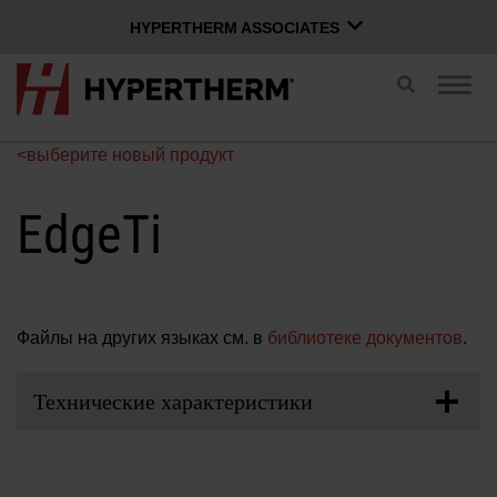
HYPERTHERM ASSOCIATES
HYPERTHERM ASSOCIATES
Переключит
Пере
поиск
Плазменная компании Hypertherm
нави
водоструйной OMAX
<выберите новый продукт
РУССКИЙ
Программное обеспечение Group
EdgeTi
Войти в Xnet
Файлы на других языках см. в
библиотеке документов
.
Имя пользователя
Контактная информация
Вход в Xnet
Технические характеристики
Продукты
Пароль