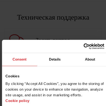
Решения
ВОЙТИ
Техническая поддержка
Ресурсы
Создать учетную запись
Забыли пароль?
Задать вопрос
О компании
Где купить
Consent
Details
About
Центр ресурсов
Cookies
Поддержка по продуктам
By clicking “Accept All Cookies”, you agree to the storing of 
cookies on your device to enhance site navigation, analyze 
Поддержка системы
site usage, and assist in our marketing efforts. 
Cookie policy
Обновления и поддержка программного