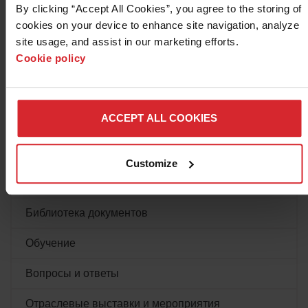
By clicking “Accept All Cookies”, you agree to the storing of 
cookies on your device to enhance site navigation, analyze 
Комплект восстановления резака Для систем
site usage, and assist in our marketing efforts. 
Центр ресурсов
HPR и HPRXD 1-я редакция (Русский / Russian)
Cookie policy
Последнее обновление
12/22/2016
Поддержка по продуктам
Manuals/Service Information
>
Service Manual (SM)
Номер детали: 80968J
Поддержка системы
PDF
(473
KB
)
ACCEPT ALL COOKIES
Обновления и поддержка программного
обеспечения
Showing
3
of 4 documents
Customize
поддельную копию продукта
SHOW ALL
Библиотека документов
Обучение
Вопросы и ответы
Отраслевые выставки и мероприятия