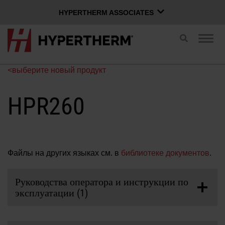
HYPERTHERM ASSOCIATES
HYPERTHERM ASSOCIATES
Переключит
Пере
поиск
Плазменная компании Hypertherm
нави
водоструйной OMAX
<выберите новый продукт
РУССКИЙ
Программное обеспечение Group
HPR260
Войти в Xnet
Файлы на других языках см. в
библиотеке документов
.
Имя пользователя
Контактная информация
Вход в Xnet
Руководства оператора и инструкции по
эксплуатации (1)
Продукты
Пароль
HyPerformance HPR260 Автоматическая