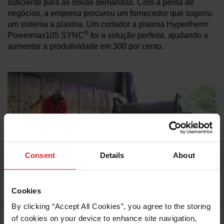
suficiente para as novas demandas. Com a perda de
negócios, a empresa procurou um fornecedor que sugeriu
um sistema a plasma. Um cortador a plasma Hypertherm
®
Powermax105 SYNC
foi a solução perfeita, ajudando a
aumentar a produtividade em 300 por cento.
Consent
Details
About
Cookies
By clicking “Accept All Cookies”, you agree to the storing 
of cookies on your device to enhance site navigation, 