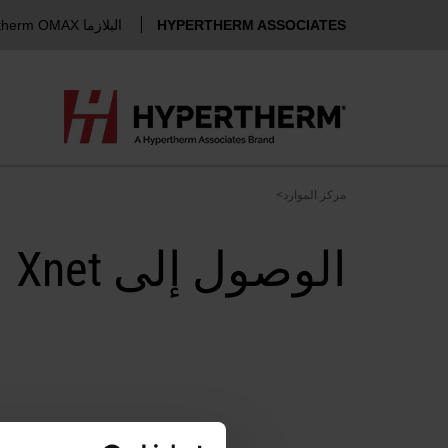
HYPERTHERM ASSOCIATES
البلازما Hypertherm
OMAX للقطع بنفث الماء
مركز الموارد
>
الوصول إلى Xnet