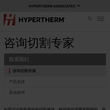
HYPERTHERM ASSOCIATES
HYPERTHERM ASSOCIATES
切
切
换
Hypertherm海宝等离子
换
搜
导
OMAX 水刀
索
航
咨询切割专家
中文 (简体)
软件组
联系我们
登录 Xnet
咨询切割专家
用户名
联系我们
Xnet 登录
产品支持
其他咨询
产品
密码
如需讨论您所面临的切割挑战、根据您的需要索取报价、获