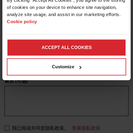
By clicking “Accept All Cookies”, you agree to the storing 
of cookies on your device to enhance site navigation, 
analyze site usage, and assist in our marketing efforts. 
Cookie policy
电话
+1
美
国
ACCEPT ALL COOKIES
+1
国家/地区
Customize
留言
(可选)
我已阅读并同意隐私政策。
查看隐私政策