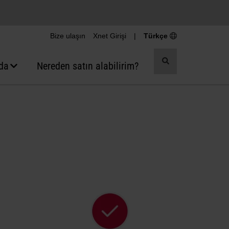
Bize ulaşın
Xnet Girişi
|
Türkçe
Aramayı
da
Nereden satın alabilirim?
değiştir