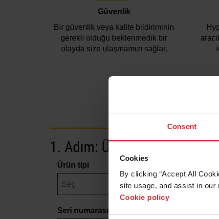
Güvenlik
Bir güvenlik veya kalite bildiriminin
Hyp
gerekli olduğu beklenmedik bir
aracı
olayda size ulaşmamızı sağlar.
Ürün kaydettirme sürecinde 
Consent
1. Adım: Ürün Bilgileri
Cookies
Ürün tipi
By clicking “Accept All Cooki
site usage, and assist in our 
Cookie policy
Seri numarası