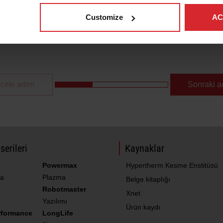
Customize
AC
n.
ceki adım
Sonraki a
serileri
Kaynaklar
Powermax
Hypertherm Kesme Enstitüsü
a
Plazma
Belge kitaplığı
Robotmaster
Xnet
Yazılımı
Ürün kaydı
rformance
LongLife