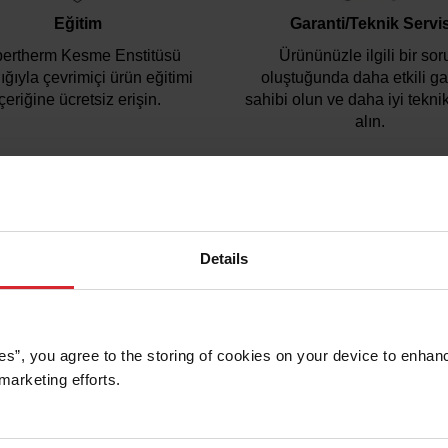
Eğitim
Garanti/Teknik Servi
ertherm Kesme Enstitüsü
Ürününüzle ilgili bir sor
lığıyla çevrimiçi ürün eğitimi
oluştuğunda daha etkili ga
içeriğine ücretsiz erişin.
sahibi olun ve daha iyi tekni
alın.
herhangi bir sorun yaşarsanız lütfen
registration@hypertherm.
Details
Ürün adı
es”, you agree to the storing of cookies on your device to enhanc
marketing efforts. 
Satınalma tarihi