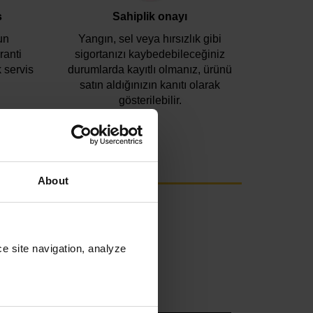
s
Sahiplik onayı
un
Yangın, sel veya hırsızlık gibi
ranti
sigortanızı kaybedebileceğiniz
k servis
durumlarda kayıtlı olmanız, ürünü
satın aldığınızın kanıtı olarak
gösterilebilir.
com
adresiyle iletişime geçin.
About
e site navigation, analyze 