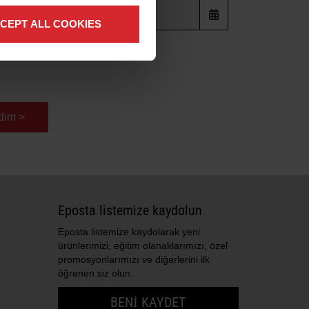
CEPT ALL COOKIES
dım >
Eposta listemize kaydolun
Eposta listemize kaydolarak yeni
ürünlerimizi, eğitim olanaklarımızı, özel
promosyonlarımızı ve diğerlerini ilk
öğrenen siz olun.
BENI KAYDET