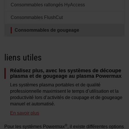
Consommables rallongés HyAccess
Solutions
SE CONNECTER
Consommables FlushCut
Ressources
Consommables de gougeage
Créer un compte
Mot de passé oublié ?
À propos de nous
liens utiles
Où acheter
Réalisez plus, avec les systèmes de découpe
plasma et de gougeage au plasma Powermax
Les systèmes plasma portables et de qualité
professionnelle maximisent le temps d’utilisation et la
productivité lors d’activités de coupage et de gougeage
manuel et automatisé.
En savoir plus
®
Pour les systèmes Powermax
, il existe différentes options