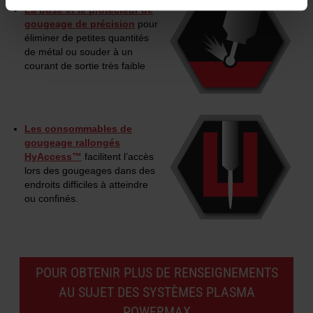
La buse et le protecteur de
gougeage de précision
pour
éliminer de petites quantités
de métal ou souder à un
courant de sortie très faible
Les consommables de
gougeage rallongés
HyAccess™
facilitent l’accès
lors des gougeages dans des
endroits difficiles à atteindre
ou confinés.
POUR OBTENIR PLUS DE RENSEIGNEMENTS
AU SUJET DES SYSTÈMES PLASMA
POWERMAX