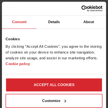
de consommables de gougeage selon les résultats de
gougeage souhaités et les préférences de l’opérateur.
Retrait maximum
les
Consent
Details
About
protecteurs de gougeage ont
été conçus pour l’élimination
agressive de métal, la
réalisation de profils de
Cookies
gougeage profonds et les
applications extrêmes de
By clicking “Accept All Cookies”, you agree to the storing 
lavage de métal
of cookies on your device to enhance site navigation, 
analyze site usage, and assist in our marketing efforts. 
Contrôle maximum
les
Cookie policy
protecteurs de gougeage
permettent une élimination de
métal plus précise, la
réalisation d’un profil de
ACCEPT ALL COOKIES
gougeage peu profond et un
lavage léger des matériaux
Customize