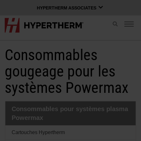
HYPERTHERM ASSOCIATES
HYPERTHERM ASSOCIATES
Recherche
Navig
par
Plasma Hypertherm
par
basculement
basc
Jet d'eau OMAX
Consommables
FRANÇAIS
Groupe de logiciels
gougeage pour les
systèmes Powermax
Connexion à Xnet
Nom d’utilisateur
Nous joindre
Connexion Xnet
Consommables pour systèmes plasma
Powermax
Produits
Mot de passe
Cartouches Hypertherm