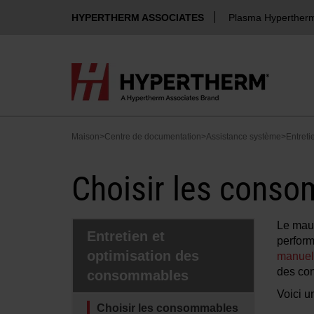
HYPERTHERM ASSOCIATES
Plasma Hyperther
Maison
>
Centre de documentation
>
Assistance système
>
Entretie
Choisir les cons
Le mauv
Entretien et
perform
optimisation des
manuel 
des co
consommables
Voici u
Choisir les consommables