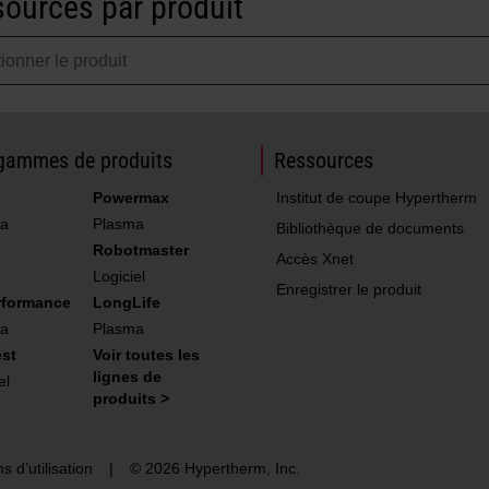
ources par produit
gammes de produits
Ressources
Powermax
Institut de coupe Hypertherm
a
Plasma
Bibliothèque de documents
Robotmaster
Accès Xnet
Logiciel
Enregistrer le produit
rformance
LongLife
a
Plasma
st
Voir toutes les
lignes de
el
produits >
s d’utilisation
|
© 2026 Hypertherm, Inc.