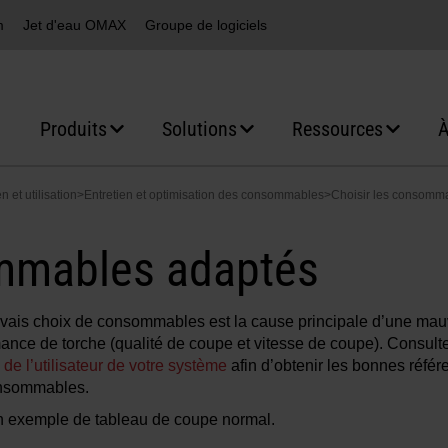
m
Jet d'eau OMAX
Groupe de logiciels
Produits
Solutions
Ressources
À
n et utilisation
>
Entretien et optimisation des consommables
>
Choisir les consomm
ommables adaptés
ais choix de consommables est la cause principale d’une mau
ance de torche (qualité de coupe et vitesse de coupe). Consulte
de l’utilisateur de votre système
afin d’obtenir les bonnes référ
nsommables.
n exemple de tableau de coupe normal.