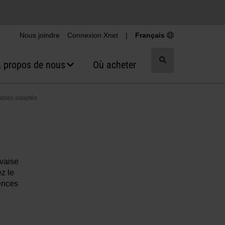
Nous joindre
Connexion Xnet
|
Français
Recherche
 propos de nous
Où acheter
par
basculement
ables adaptés
vaise
z le
ences