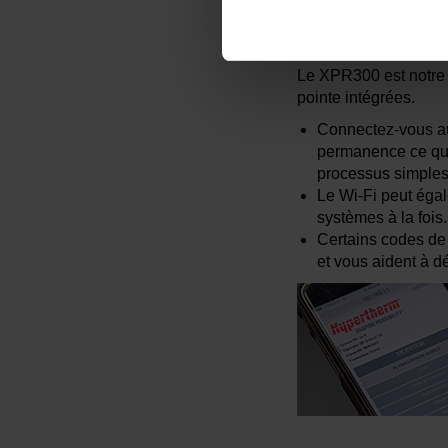
Surveillan
Le XPR300 est notre s
pointe intégrées.
Connectez-vous aux
permanence ce que
processus simples 
Le Wi-Fi peut égal
systèmes à la fois.
Certains codes de
et vous aident à d