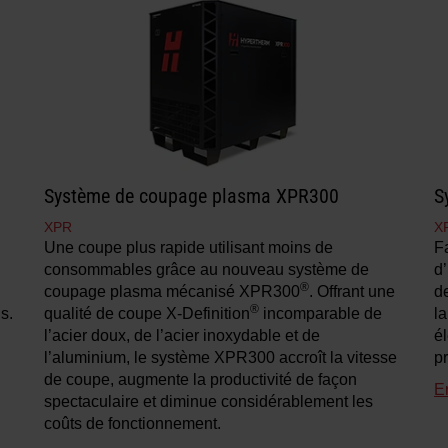
Système de coupage plasma XPR300
S
XPR
X
Une coupe plus rapide utilisant moins de
F
consommables grâce au nouveau système de
d
®
coupage plasma mécanisé XPR300
. Offrant une
d
®
s.
qualité de coupe X-Definition
incomparable de
la
l’acier doux, de l’acier inoxydable et de
é
l’aluminium, le système XPR300 accroît la vitesse
pr
de coupe, augmente la productivité de façon
E
spectaculaire et diminue considérablement les
coûts de fonctionnement.