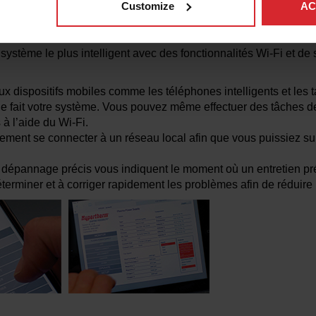
Customize
AC
ce
ystème le plus intelligent avec des fonctionnalités Wi-Fi et de 
 dispositifs mobiles comme les téléphones intelligents et les ta
 fait votre système. Vous pouvez même effectuer des tâches de
à l’aide du Wi-Fi.
ement se connecter à un réseau local afin que vous puissiez sur
 dépannage précis vous indiquent le moment où un entretien pré
éterminer et à corriger rapidement les problèmes afin de réduire