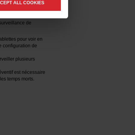
CEPT ALL COOKIES
surveillance de
blettes pour voir en
 configuration de
veiller plusieurs
ventif est nécessaire
 les temps morts.