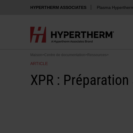
HYPERTHERM ASSOCIATES
Plasma Hyperther
Maison
>
Centre de documentation
>
Ressources
>
ARTICLE
XPR : Préparation 