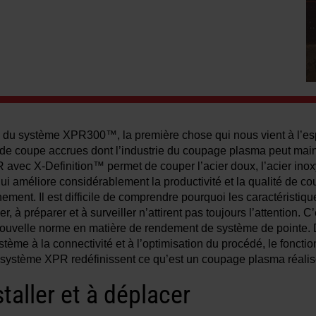
n du système XPR300™, la première chose qui nous vient à l’esp
é de coupe accrues dont l’industrie du coupage plasma peut main
 avec X-Definition™ permet de couper l’acier doux, l’acier ino
ui améliore considérablement la productivité et la qualité de co
nement. Il est difficile de comprendre pourquoi les caractéristiq
er, à préparer et à surveiller n’attirent pas toujours l’attention. 
nouvelle norme en matière de rendement de système de pointe. D
ystème à la connectivité et à l’optimisation du procédé, le fonction
 système XPR redéfinissent ce qu’est un coupage plasma réalisé
staller et à déplacer