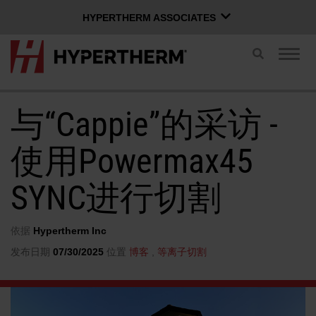
HYPERTHERM ASSOCIATES
HYPERTHERM ASSOCIATES
切
切
换
Hypertherm海宝等离子
换
搜
导
OMAX 水刀
索
航
与“Cappie”的采访 -
中文 (简体)
软件组
使用Powermax45
SYNC进行切割
登录 Xnet
用户名
联系我们
Xnet 登录
依据
Hypertherm Inc
发布日期
07/30/2025
位置
博客
,
等离子切割
产品
密码