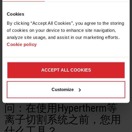
Cookies
问：使用等离子切割系统
By clicking “Accept All Cookies”, you agree to the storing 
时，您最看重哪些优势？
of cookies on your device to enhance site navigation, 
analyze site usage, and assist in our marketing efforts. 
Cookie policy
答：我最看重多功能性。一体式快换割嘴中所包含的不同类
型的割嘴可以完成不同的工作。Hypertherm等离子切割系
统的多功能性让我既能在车间工作台使用，也能带到80公里
外的丛林作 业。它从不会限制我的工作，无论是薄板还是
ACCEPT ALL COOKIES
厚材都能轻松切割。我们曾遇到过需要切割50毫米厚船用锚
链的工况，在偏远施工现场根本无法移动锚链的情况下，它
完美解决了难题。对我而言，这种多功能性才是关键。
Customize
问：在使用Hypertherm等
离子切割系统之前，您用
什么工具？