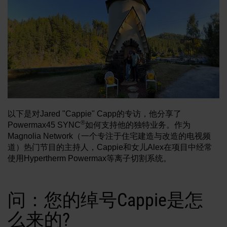
解决方法
登录
资源
创建帐户
忘记密码？
关于我们
以下是对Jared "Cappie" Capp的专访，他分享了
®
Powermax45 SYNC
如何支持他的独特业务。作为
何处购买
Magnolia Network（一个专注于住宅建造与改造的电视频
道）热门节目的主持人，Cappie和女儿Alex在项目中经常
使用Hypertherm Powermax等离子切割系统。
问：您的绰号Cappie是怎
么来的?