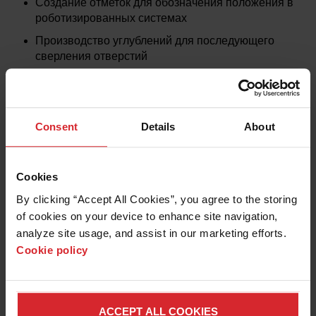
Создание отметок для обозначения положения в
роботизированных системах
Производство углублений для последующего
сверления отверстий
Consent
Details
About
Cookies
By clicking “Accept All Cookies”, you agree to the storing 
of cookies on your device to enhance site navigation, 
analyze site usage, and assist in our marketing efforts. 
Cookie policy
Обзор продуктов для
ACCEPT ALL COOKIES