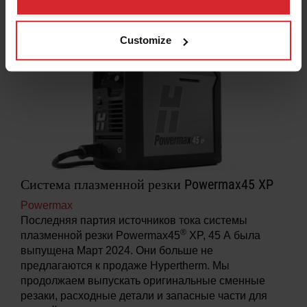
маркировки
Customize
Система плазменной резки Powermax45 XP
Powermax
Последняя партия источников тока системы
®
плазменной резки Powermax45
XP, 45 А была
выпущена
Март
2024. Они больше не
предлагаются к продаже Hypertherm. Мы
продолжаем выпускать оригинальные сменные
резаки, расходные детали и запасные части для