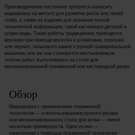
Решения
Производителям постоянно требуется наносить
маркировку на металл для разметки рисок или линий
ВОЙТИ
сгиба, а также на изделия для указания точной
технической информации, такой как номера деталей и
Ресурсы
штрих-коды. Такие работы традиционно проводятся
Создать учетную запись
вручную при помощи молотка и штамповки, порошка
Забыли пароль?
или чернил, талькового камня и ручной гравировальной
О компании
машинки, или же они становятся неотъемлемым
этапом работ, выполняемых на столе для
механизированной плазменной или кислородной резки.
Где купить
Обзор
Маркировка с применением плазменной
технологии — и использованием ручного резака
или механизированного стола для резки — имеет
несколько преимуществ. Одно из них —
нанесенная с помощью плазменной технологии