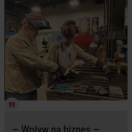
Rozwiązania
ZALOGUJ
Zasoby
Utwórz konto
Nie pamiętasz hasła?
O firmie
Gdzie kupić
— Wpływ na biznes —