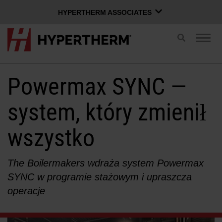
HYPERTHERM ASSOCIATES
HYPERTHERM ASSOCIATES
Przełącz
Prze
wyszukiwan
Plazmowe Hypertherm
nawi
Strumienia wody OMAX
Powermax SYNC —
POLSKI
Grupa oprogramowanie
system, który zmienił
wszystko
Zaloguj się do Xnet
Nazwa użytkownika
Skontaktuj się z nami
Logowanie do Xnet
The Boilermakers wdraża system Powermax
SYNC w programie stażowym i upraszcza
operacje
Produkty
Hasło