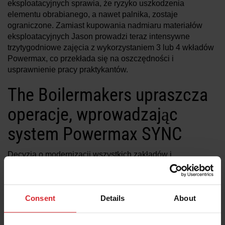
eksploatacyjnych sprawia, że ryzyko uszkodzenia
elementu obrabianego, a nawet palnika, zostaje
ograniczone. Zamiast kupowania nadmiaru materiałów
eksploatacyjnych Jason prowadzi teraz intensywne
trzytygodniowe zajęcia z wykorzystaniem 3 lub 4 wkładów
Powermax, co przekłada się na oszczędności i
usprawnienie pracy praktykantów.
The Boilermakers upraszcza
operacje, wprowadzając
system Powermax SYNC
Decyzja o modernizacji wszystkich zakładów i
wyposażeniu ich w system Powermax SYNC była dla
Jasona łatwa. Jednoczęściowy wkład jest znacznie
bardziej wytrzymały, a tym samym bardziej ekonomiczny.
Consent
Details
About
Eliminuje problemy z zapasami w wielu lokalizacjach i jest
łatwy w obsłudze dla praktykantów, z których wielu po raz
pierwszy ma styczność z cięciem plazmowym.